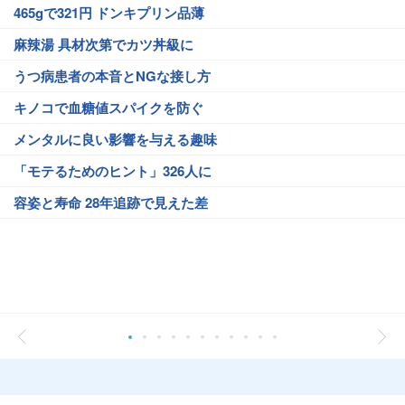
465gで321円 ドンキプリン品薄
麻辣湯 具材次第でカツ丼級に
うつ病患者の本音とNGな接し方
キノコで血糖値スパイクを防ぐ
メンタルに良い影響を与える趣味
「モテるためのヒント」326人に
容姿と寿命 28年追跡で見えた差