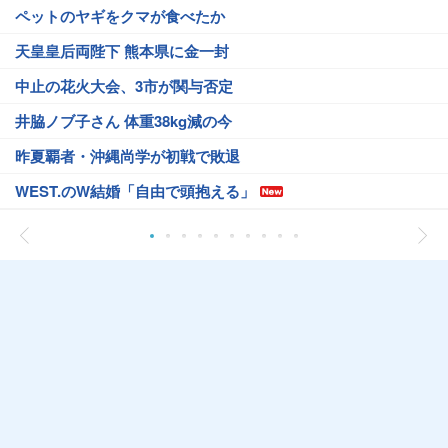
ペットのヤギをクマが食べたか
天皇皇后両陛下 熊本県に金一封
中止の花火大会、3市が関与否定
井脇ノブ子さん 体重38kg減の今
昨夏覇者・沖縄尚学が初戦で敗退
WEST.のW結婚「自由で頭抱える」