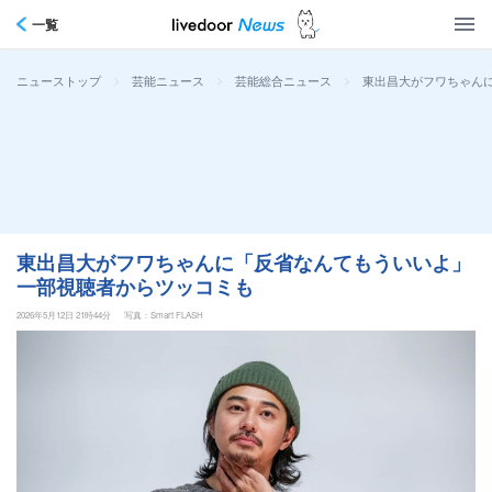
一覧
>
>
>
東出昌大がフワちゃん
ニューストップ
芸能ニュース
芸能総合ニュース
東出昌大がフワちゃんに「反省なんてもういいよ」
一部視聴者からツッコミも
2026年5月12日 21時44分
写真：Smart FLASH