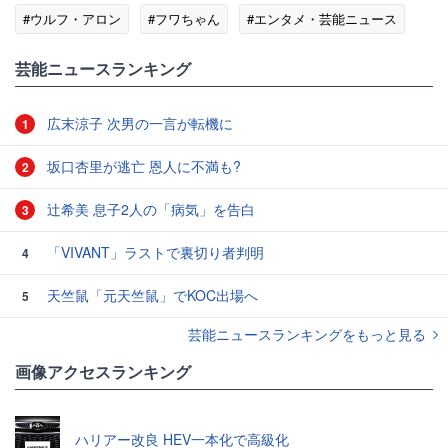
#ウルフ・アロン
#フワちゃん
#エンタメ・芸能ニュース
#ゴシップ
芸能ニュースランキング
広末涼子 次男の一言が転機に
1
坂口杏里が逃亡 恩人に不満も?
2
辻希美 息子2人の「病気」を告白
3
「VIVANT」ラストで裏切り者判明
4
天竺鼠「元天竺鼠」でKOC出場へ
5
芸能ニュースランキングをもっと見る
画像アクセスランキング
ハリアー改良 HEV一本化で高級化