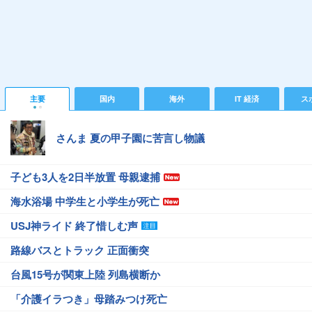
主要
国内
海外
IT 経済
ス
さんま 夏の甲子園に苦言し物議
子ども3人を2日半放置 母親逮捕
海水浴場 中学生と小学生が死亡
USJ神ライド 終了惜しむ声
路線バスとトラック 正面衝突
台風15号が関東上陸 列島横断か
「介護イラつき」母踏みつけ死亡