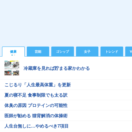
健康
芸能
ゴシップ
女子
トレンド
Y
冷蔵庫を見れば貯まる家かわかる
こじるり「人生最高体重」を更新
夏の寝不足 食事制限でも太る訳
体臭の原因 プロテインの可能性
医師が勧める 猫背解消の体操術
人生台無しに…やめるべき7項目