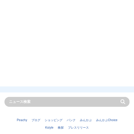
Peachy
ブログ
ショッピング
バンク
みんかぶ
みんかぶChoice
Kstyle
株探
プレスリリース