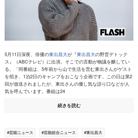
5月11日深夜、俳優の
東出昌大
が『
東出昌大
の野営デトック
ス』（ABCテレビ）に出演。そこでの言動が物議を醸してい
る。「同番組は、5年前から山で生活を営む東出さんがゲスト
を招き、1泊2日のキャンプをおこなう企画です。この日は第2
回が放送されましたが、東出さんの優し気な語り口などが人
気を呼んでいます。番組は24
続きを読む
#芸能ニュース
#芸能総合ニュース
#東出昌大