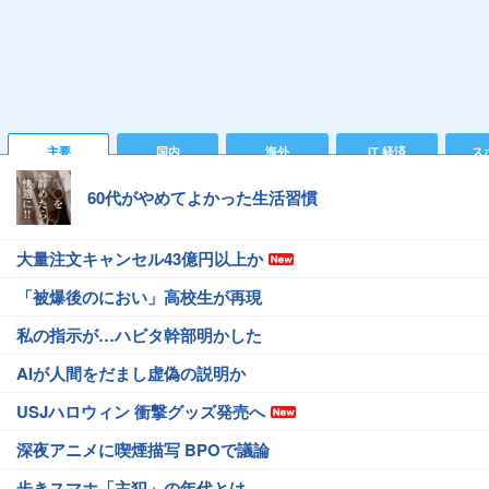
主要
国内
海外
IT 経済
ス
60代がやめてよかった生活習慣
大量注文キャンセル43億円以上か
「被爆後のにおい」高校生が再現
私の指示が…ハビタ幹部明かした
AIが人間をだまし虚偽の説明か
USJハロウィン 衝撃グッズ発売へ
深夜アニメに喫煙描写 BPOで議論
歩きスマホ「主犯」の年代とは