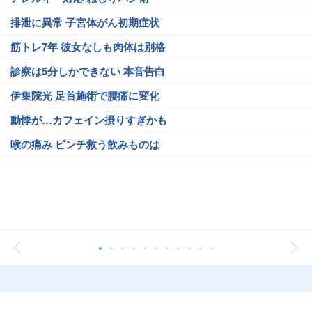
排泄に異常 子宮体がん初期症状
筋トレ7年 彼女なしも肉体は別格
診察は5分しかできない 本音告白
伊集院光 足首施術で腰痛に変化
動悸が…カフェイン摂りすぎかも
喉の痛み ピンチ救う飲みものは