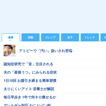
健康
芸能
ゴシップ
女子
トレンド
Y
アトピーで「汚い」扱いされ苦悩
認知症研究で「音」注目される
夫の「産後うつ」にみられる症状
1日10回 お腹引き締まる簡単習慣
太りにくいアイス 栄養士が解説
毎日早歩き 1年で何キロ痩せるか
アレルギー対応 ねじりパン術