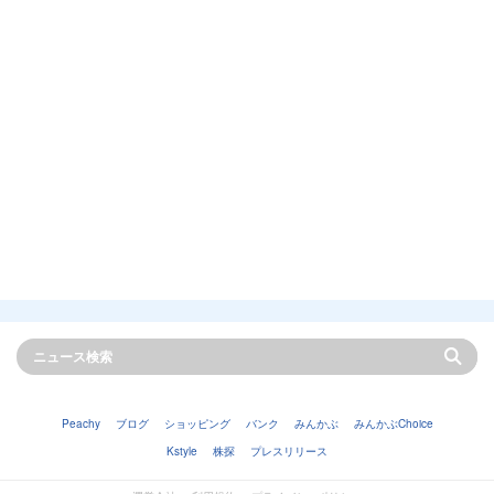
Peachy
ブログ
ショッピング
バンク
みんかぶ
みんかぶChoice
Kstyle
株探
プレスリリース