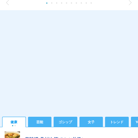
健康
芸能
ゴシップ
女子
トレンド
Y