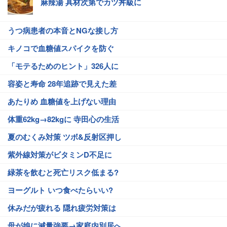
麻辣湯 具材次第でカツ丼級に
うつ病患者の本音とNGな接し方
キノコで血糖値スパイクを防ぐ
「モテるためのヒント」326人に
容姿と寿命 28年追跡で見えた差
あたりめ 血糖値を上げない理由
体重62kg→82kgに 寺田心の生活
夏のむくみ対策 ツボ&反射区押し
紫外線対策がビタミンD不足に
緑茶を飲むと死亡リスク低まる?
ヨーグルト いつ食べたらいい?
休みだが疲れる 隠れ疲労対策は
母が娘に減量強要→家庭内別居へ