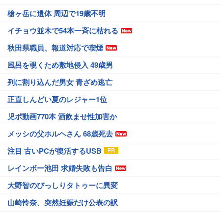
槍ヶ岳に遺体 周辺で19歳不明
イチョウ並木で54本一斉に枯れる
秋田県職員、報道対応で喫煙
風呂を覗くため敷地侵入 49歳男
列に割り込んだ男女 青ざめ逃亡
正直しんどい夏のレジャー1位
児ポ動画770本 酒飲ませ性加害か
メッシの父ホルヘさん 68歳死去
注目 古いPCが復活するUSB
レインボー池田 求婚失敗も告白
大野智のびっしりタトゥーに異変
山崎怜奈、突然妊娠だけ公表の訳