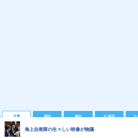
主要
国内
海外
IT 経済
ス
海上自衛隊の生々しい映像が物議