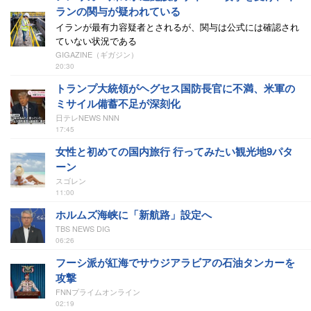
ランの関与が疑われている
イランが最有力容疑者とされるが、関与は公式には確認され
ていない状況である
GIGAZINE（ギガジン）
20:30
トランプ大統領がヘグセス国防長官に不満、米軍の
ミサイル備蓄不足が深刻化
日テレNEWS NNN
17:45
女性と初めての国内旅行 行ってみたい観光地9パタ
ーン
スゴレン
11:00
ホルムズ海峡に「新航路」設定へ
TBS NEWS DIG
06:26
フーシ派が紅海でサウジアラビアの石油タンカーを
攻撃
FNNプライムオンライン
02:19