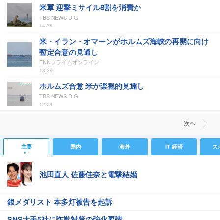
米軍 迎撃ミサイル8割を消費か
TBS NEWS DIG
14:38
米・イラン・オマーンがホルムズ海峡の再開に向け
暫定合意の見通し
FNNプライムオンライン
13:29
ホルムズ合意 米が楽観的見通し
TBS NEWS DIG
12:04
次ヘ
主要
国内
海外
IT 経済
ス
池田直人 佐藤佳奈と電撃結婚
銀メダリスト 本多灯被告を起訴
SNS大手5社に詐欺対策の強化要請