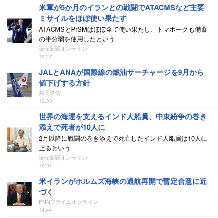
米軍が5か月のイランとの戦闘でATACMSなど主要
ミサイルをほぼ使い果たす
ATACMSとPrSMはほぼ全て使い果たし、トマホークも備蓄
の半分弱を使用したという
読売新聞オンライン
19:47
JALとANAが国際線の燃油サーチャージを9月から
値下げする方針
共同通信
19:33
世界の海運を支えるインド人船員、中東紛争の巻き
添えで死者が10人に
2月以降に戦闘の巻き添えで死亡したインド人船員は10人に
上るという
読売新聞オンライン
16:01
米イランがホルムズ海峡の通航再開で暫定合意に近
づく
FNNプライムオンライン
14:44