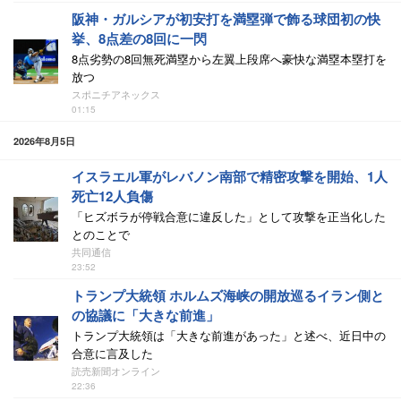
阪神・ガルシアが初安打を満塁弾で飾る球団初の快
挙、8点差の8回に一閃
8点劣勢の8回無死満塁から左翼上段席へ豪快な満塁本塁打を
放つ
スポニチアネックス
01:15
2026年8月5日
イスラエル軍がレバノン南部で精密攻撃を開始、1人
死亡12人負傷
「ヒズボラが停戦合意に違反した」として攻撃を正当化した
とのことで
共同通信
23:52
トランプ大統領 ホルムズ海峡の開放巡るイラン側と
の協議に「大きな前進」
トランプ大統領は「大きな前進があった」と述べ、近日中の
合意に言及した
読売新聞オンライン
22:36