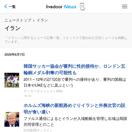
一覧
ニューストップ
>
イラン
イラン
『イラン』に関するニュース記事一覧。トピックスで扱われた注目ニュースを掲載し
ています。
2026年8月7日
韓国サッカー協会が審判に性的接待か、ロンドン五
輪銅メダル剥奪の可能性も
2011～12年の計7試合で審判への接待があり、審判の国籍は
日本やUAEなどに及ぶという
サッカーダイジェストWeb
19:23
ホルムズ海峡の新航路めぐりイランと外務次官の説
明が食い違い
ファルス通信によるとイランが入域船舶を管理し出域は両国
共同管理とのこと
読売新聞オンライン