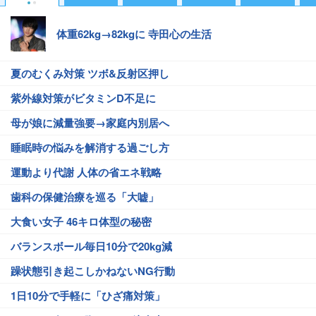
体重62kg→82kgに 寺田心の生活
夏のむくみ対策 ツボ&反射区押し
紫外線対策がビタミンD不足に
母が娘に減量強要→家庭内別居へ
睡眠時の悩みを解消する過ごし方
運動より代謝 人体の省エネ戦略
歯科の保健治療を巡る「大嘘」
大食い女子 46キロ体型の秘密
バランスボール毎日10分で20kg減
躁状態引き起こしかねないNG行動
1日10分で手軽に「ひざ痛対策」