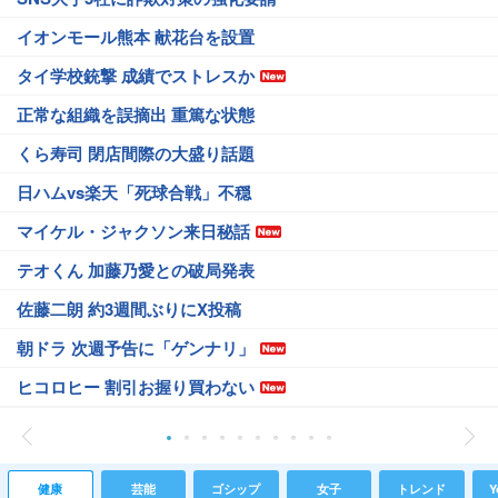
イオンモール熊本 献花台を設置
タイ学校銃撃 成績でストレスか
正常な組織を誤摘出 重篤な状態
くら寿司 閉店間際の大盛り話題
日ハムvs楽天「死球合戦」不穏
マイケル・ジャクソン来日秘話
テオくん 加藤乃愛との破局発表
佐藤二朗 約3週間ぶりにX投稿
朝ドラ 次週予告に「ゲンナリ」
ヒコロヒー 割引お握り買わない
健康
芸能
ゴシップ
女子
トレンド
Y