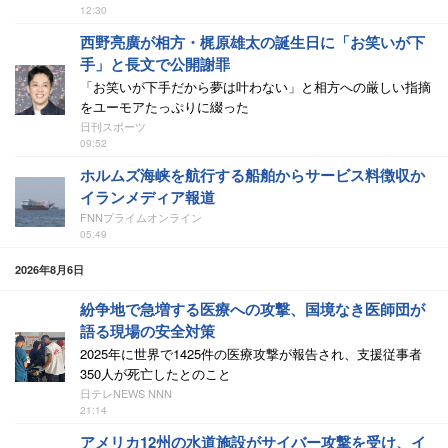
12:30
西野亮廣が相方・梶原雄太の誕生日に「お笑いが下
手」と長文で公開謝罪
「お笑いが下手だから夢は叶わない」と相方への厳しい指摘
をユーモアたっぷりに綴った
日刊スポーツ
09:52
ホルムズ海峡を航行する船舶からサービス料徴収か
イランメディア報道
FNNプライムオンライン
05:49
2026年8月6日
紛争地で急増する医療への攻撃、国境なき医師団が
語る現場の安全対策
2025年に世界で1425件の医療攻撃が報告され、支援従事者
350人が死亡したとのこと
日テレNEWS NNN
21:14
アメリカ12州の水道施設がサイバー攻撃を受け、イ