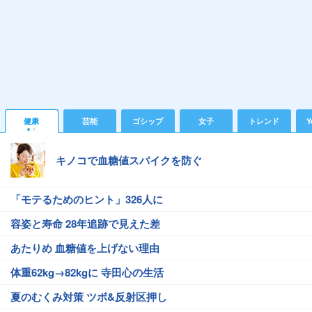
健康
芸能
ゴシップ
女子
トレンド
Y
キノコで血糖値スパイクを防ぐ
「モテるためのヒント」326人に
容姿と寿命 28年追跡で見えた差
あたりめ 血糖値を上げない理由
体重62kg→82kgに 寺田心の生活
夏のむくみ対策 ツボ&反射区押し