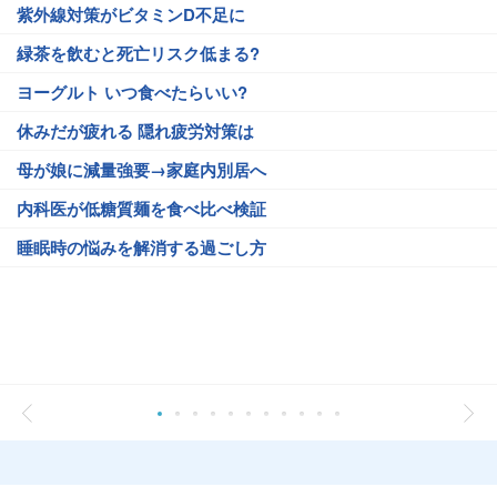
紫外線対策がビタミンD不足に
緑茶を飲むと死亡リスク低まる?
ヨーグルト いつ食べたらいい?
休みだが疲れる 隠れ疲労対策は
母が娘に減量強要→家庭内別居へ
内科医が低糖質麺を食べ比べ検証
睡眠時の悩みを解消する過ごし方