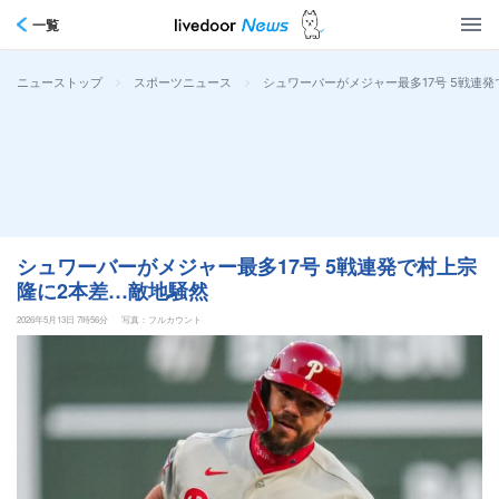
一覧
>
>
シュワーバーがメジャー最多17号 5戦連
ニューストップ
スポーツニュース
シュワーバーがメジャー最多17号 5戦連発で村上宗
隆に2本差…敵地騒然
2026年5月13日 7時56分
写真：フルカウント