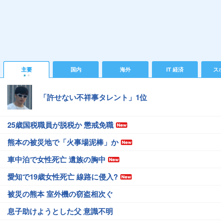
主要
国内
海外
IT 経済
ス
「許せない不祥事タレント」1位
25歳国税職員が脱税か 懲戒免職
熊本の被災地で「火事場泥棒」か
車中泊で女性死亡 遺族の胸中
愛知で19歳女性死亡 線路に侵入?
被災の熊本 室外機の窃盗相次ぐ
息子助けようとした父 意識不明