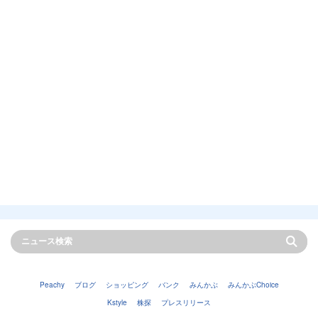
Peachy
ブログ
ショッピング
バンク
みんかぶ
みんかぶChoice
Kstyle
株探
プレスリリース