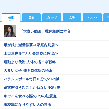
健康
芸能
ゴシップ
女子
トレンド
Y
「大食い動画」批判殺到に本音
母が娘に減量強要→家庭内別居へ
山口達也 8年ぶり楽器姿に感涙か
運動より代謝 人体の省エネ戦略
大食い女子 46キロ体型の秘密
バランスボール毎日10分で20kg減
躁状態引き起こしかねないNG行動
キウイを食べる際の3つの注意点
脳梗塞になりやすい人の特徴