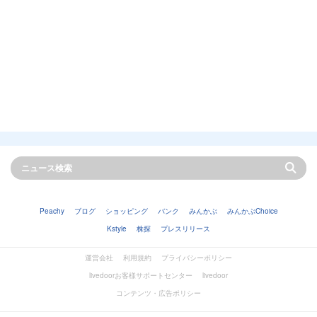
Peachy
ブログ
ショッピング
バンク
みんかぶ
みんかぶChoice
Kstyle
株探
プレスリリース
運営会社
利用規約
プライバシーポリシー
livedoorお客様サポートセンター
livedoor
コンテンツ・広告ポリシー