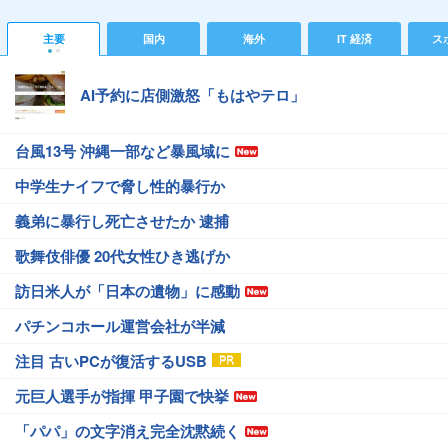
主要
国内
海外
IT 経済
ス
AI予約に店側激怒「もはやテロ」
台風13号 沖縄一部など暴風域に
中学生ナイフで脅し性的暴行か
義弟に暴行し死亡させたか 逮捕
歌舞伎俳優 20代女性ひき逃げか
訪日米人が「日本の遺物」に感動
パチンコホール運営会社が半減
注目 古いPCが復活するUSB
元巨人選手が指揮 甲子園で快挙
「パパ」の文字消え完全沈黙続く