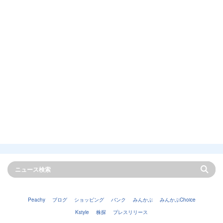
Peachy
ブログ
ショッピング
バンク
みんかぶ
みんかぶChoice
Kstyle
株探
プレスリリース