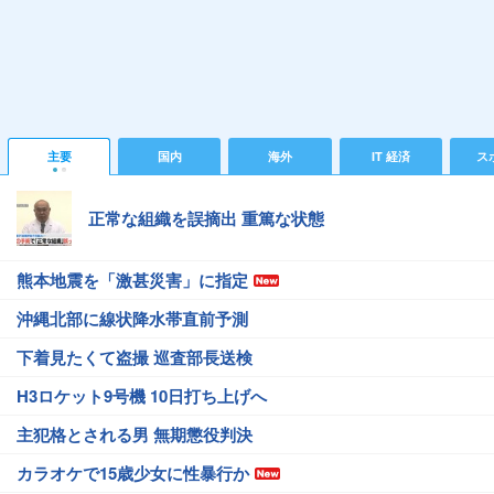
主要
国内
海外
IT 経済
ス
正常な組織を誤摘出 重篤な状態
熊本地震を「激甚災害」に指定
沖縄北部に線状降水帯直前予測
下着見たくて盗撮 巡査部長送検
H3ロケット9号機 10日打ち上げへ
主犯格とされる男 無期懲役判決
カラオケで15歳少女に性暴行か