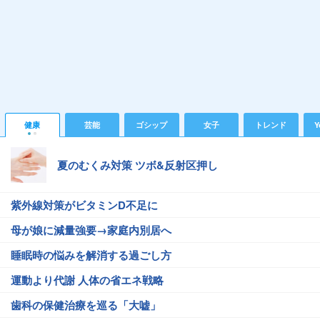
健康
芸能
ゴシップ
女子
トレンド
Y
夏のむくみ対策 ツボ&反射区押し
紫外線対策がビタミンD不足に
母が娘に減量強要→家庭内別居へ
睡眠時の悩みを解消する過ごし方
運動より代謝 人体の省エネ戦略
歯科の保健治療を巡る「大嘘」