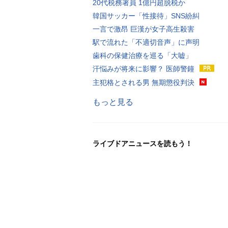
20代税務署員 1億円超脱税か
韓国サッカー「性接待」SNS紛糾
一言で激昂 巨漢が女子高生殺害
駅で流れた「不適切音声」に声明
歯科の保健治療を巡る「大嘘」
汗悩みが将来に影響？ 医師警鐘
主犯格とされる男 無期懲役判決
もっと見る
ライブドアニュースを読もう！