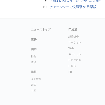
9.
「脱STARTO社」かじ切り…大勝利
10.
チェーンソーで父襲撃か 目撃談
ニューストップ
IT 経済
経済総合
主要
マーケット
Web
国内
ガジェット
社会
ITビジネス
政治
IT総合
海外
PR
海外総合
韓国
中国