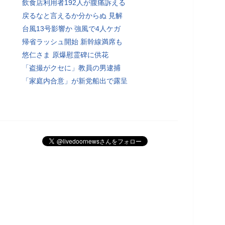
飲食店利用者192人が腹痛訴える
戻るなと言えるか分からぬ 見解
台風13号影響か 強風で4人ケガ
帰省ラッシュ開始 新幹線満席も
悠仁さま 原爆慰霊碑に供花
「盗撮がクセに」教員の男逮捕
「家庭内合意」が新党船出で露呈