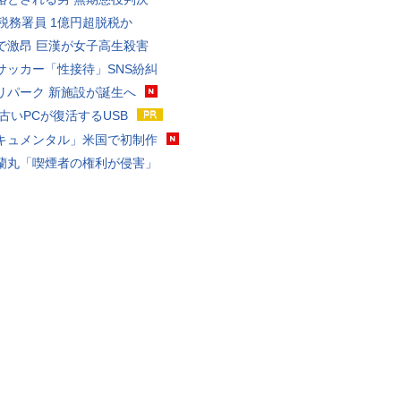
代税務署員 1億円超脱税か
で激昂 巨漢が女子高生殺害
サッカー「性接待」SNS紛糾
リパーク 新施設が誕生へ
 古いPCが復活するUSB
キュメンタル」米国で初制作
蘭丸「喫煙者の権利が侵害」