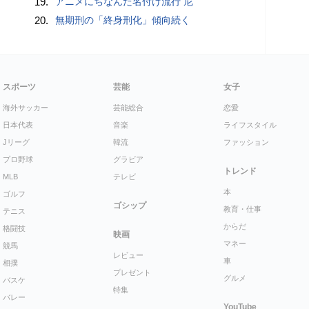
19.
アニメにちなんだ名付け流行 尼
20.
無期刑の「終身刑化」傾向続く
スポーツ
芸能
女子
海外サッカー
芸能総合
恋愛
日本代表
音楽
ライフスタイル
Jリーグ
韓流
ファッション
プロ野球
グラビア
トレンド
MLB
テレビ
本
ゴルフ
ゴシップ
教育・仕事
テニス
からだ
格闘技
映画
マネー
競馬
レビュー
車
相撲
プレゼント
グルメ
バスケ
特集
バレー
YouTube