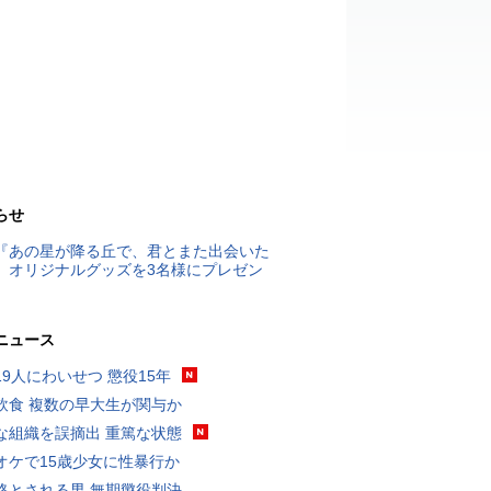
らせ
『あの星が降る丘で、君とまた出会いた
』オリジナルグッズを3名様にプレゼン
ニュース
19人にわいせつ 懲役15年
飲食 複数の早大生が関与か
な組織を誤摘出 重篤な状態
オケで15歳少女に性暴行か
格とされる男 無期懲役判決