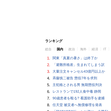
ランキング
総合
国内
政治
海外
経済
IT
1.
関東「真夏の暑さ」は終了か
2.
「避難所格差」生まれてしまう訳
3.
大量注文キャンセル43億円以上か
4.
斉藤慎二被告 懲役7年を求刑
5.
主犯格とされる男 無期懲役判決
6.
レストランで192人食中毒 静岡
7.
90歳患者を殴る? 看護助手を逮捕
8.
任天堂 被災者へ無償修理を発表