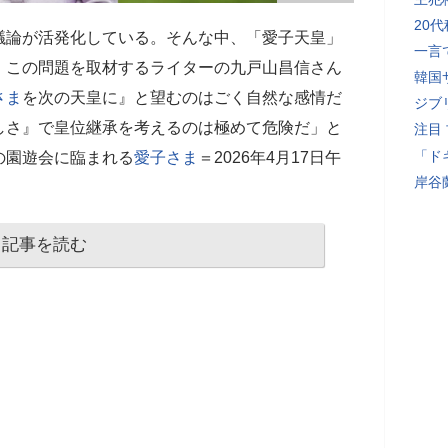
20
議論が活発化している。そんな中、「愛子天皇」
一言
。この問題を取材するライターの九戸山昌信さん
韓国
さま
を次の天皇に』と望むのはごく自然な感情だ
ジブ
しさ』で皇位継承を考えるのは極めて危険だ」と
注目
「ド
の園遊会に臨まれる
愛子さま
＝2026年4月17日午
岸谷
記事を読む