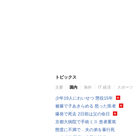
トピックス
主要
国内
海外
IT 経済
スポーツ
少年19人にわいせつ 懲役15年
被爆で子あきらめる 怒った医者
爆発で死去 2日前は父の命日
京都大病院で手術ミス 患者重篤
態度に不満で…夫の弟を暴行死