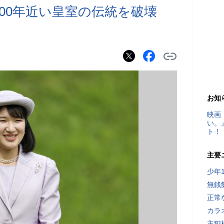
00年近い皇室の伝統を破壊
お知
映画
い。
ト！
主要
少年
無銭
正常
カラ
主犯