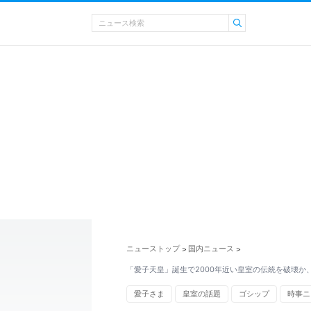
ニューストップ
国内ニュース
>
>
「愛子天皇」誕生で2000年近い皇室の伝統を破壊か
愛子さま
皇室の話題
ゴシップ
時事ニ