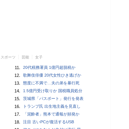
スポーツ
芸能
女子
11.
20代税務署員 1億円超脱税か
12.
歌舞伎俳優 20代女性ひき逃げか
13.
態度に不満で…夫の弟を暴行死
14.
1.5億円受け取りか 国税職員処分
15.
茨城県「パスポート」発行を発表
16.
トランプ氏 出生地主義を見直し
17.
「泥酔者」熊本で通報が頻発か
18.
注目 古いPCが復活するUSB