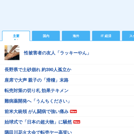
主要
国内
海外
IT 経済
ス
性被害者の友人「ラッキーやん」
長野県で土砂崩れ 約390人孤立か
座席で大声 親子の「滑稽」末路
転売対策の切り札 効果テキメン
難病薬開発へ「うんちください」
前米大統領 がん闘病で強い痛み
始球式で「日本の超大物」に騒然
隅田川花火大会で転売ヤー高笑い