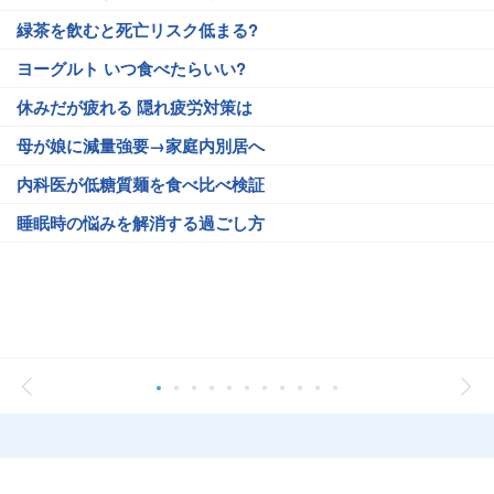
緑茶を飲むと死亡リスク低まる?
ヨーグルト いつ食べたらいい?
休みだが疲れる 隠れ疲労対策は
母が娘に減量強要→家庭内別居へ
内科医が低糖質麺を食べ比べ検証
睡眠時の悩みを解消する過ごし方