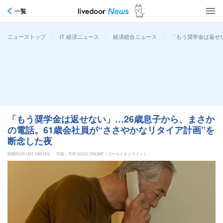
一覧
>
>
>
「もう奨学金は返せな
ニューストップ
IT 経済ニュース
経済総合ニュース
「もう奨学金は返せない」…26歳息子から、まさか
の電話。61歳会社員が“ささやかなリタイア計画”を
断念した夜
2026年5月12日 10時15分
写真：THE GOLD ONLINE（ゴールドオンライン）