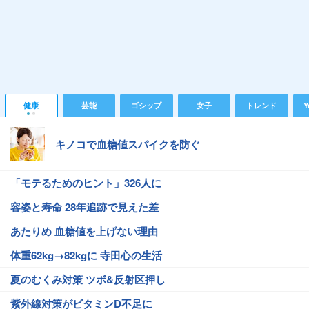
健康
芸能
ゴシップ
女子
トレンド
Y
キノコで血糖値スパイクを防ぐ
「モテるためのヒント」326人に
容姿と寿命 28年追跡で見えた差
あたりめ 血糖値を上げない理由
体重62kg→82kgに 寺田心の生活
夏のむくみ対策 ツボ&反射区押し
紫外線対策がビタミンD不足に