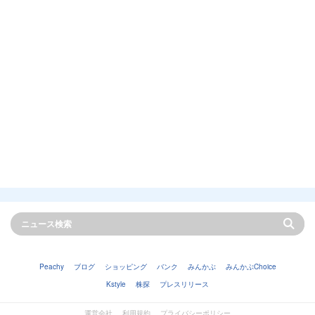
Peachy
ブログ
ショッピング
バンク
みんかぶ
みんかぶChoice
Kstyle
株探
プレスリリース
運営会社
利用規約
プライバシーポリシー