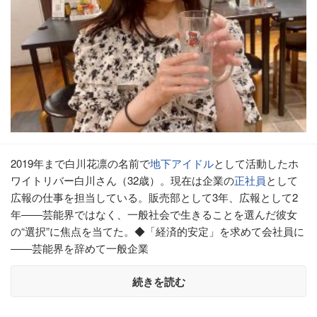
2019年まで白川花凛の名前で
地下アイドル
として活動したホ
ワイトリバー白川さん（32歳）。現在は企業の
正社員
として
広報の仕事を担当している。販売部として3年、広報として2
年――芸能界ではなく、一般社会で生きることを選んだ彼女
の“選択”に焦点を当てた。◆「経済的安定」を求めて会社員に
――芸能界を辞めて一般企業
続きを読む