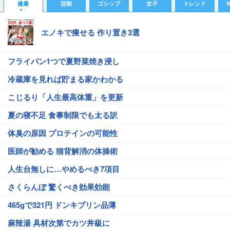
健康
芸能
ゴシップ
女子
トレンド
Y
エノキで痩せる 作り置き3選
フライパン1つで夏野菜焼き浸し
冷蔵庫を見れば貯まる家かわかる
こじるり「人生最高体重」を更新
夏の寝不足 食事制限でも太る訳
体臭の原因 プロテインの可能性
医師が勧める 猫背解消の体操術
人生台無しに…やめるべき7項目
さくらんぼ 驚くべき効果効能
465gで321円 ドンキプリン品薄
麻辣湯 具材次第でカツ丼級に