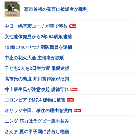
高市首相の発言に被爆者が批判
中日・嶋基宏コーチが車で事故
女性遺体発見から2年 54歳娘逮捕
19歳にわいせつ? 消防職員を逮捕
中止の花火大会 主催者が説明
子ども3人を2日半放置 母親逮捕
高市氏の態度 芥川賞作家が批判
井上康生氏が注意喚起 規律守れ
コロンビアでM7.4 建物に被害
オリラジ中田、移住の理由を激白
ニシダ 筋力はラグビー選手並み
さんま 夏の甲子園に苦言し物議