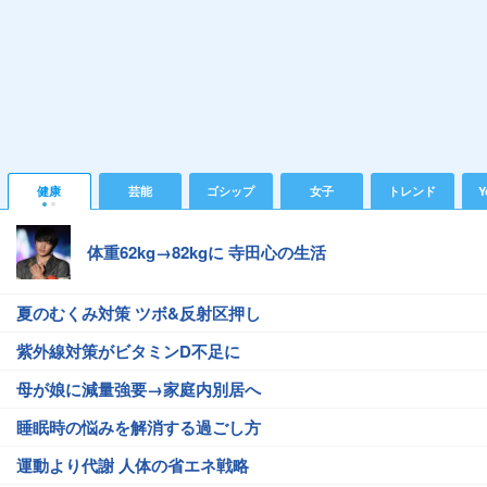
健康
芸能
ゴシップ
女子
トレンド
Y
体重62kg→82kgに 寺田心の生活
夏のむくみ対策 ツボ&反射区押し
紫外線対策がビタミンD不足に
母が娘に減量強要→家庭内別居へ
睡眠時の悩みを解消する過ごし方
運動より代謝 人体の省エネ戦略