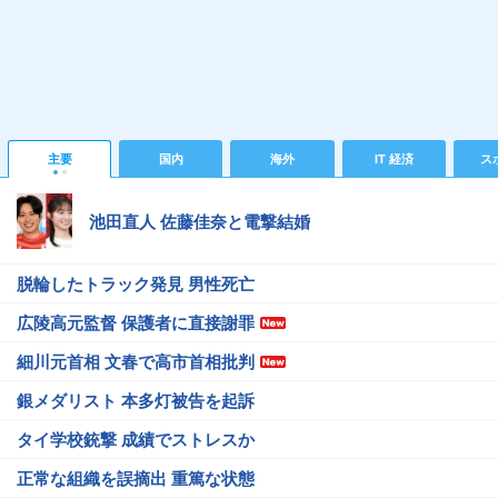
主要
国内
海外
IT 経済
ス
池田直人 佐藤佳奈と電撃結婚
脱輪したトラック発見 男性死亡
広陵高元監督 保護者に直接謝罪
細川元首相 文春で高市首相批判
銀メダリスト 本多灯被告を起訴
タイ学校銃撃 成績でストレスか
正常な組織を誤摘出 重篤な状態