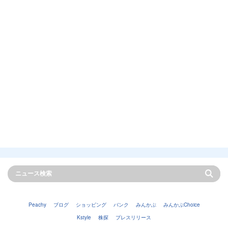
Peachy
ブログ
ショッピング
バンク
みんかぶ
みんかぶChoice
Kstyle
株探
プレスリリース