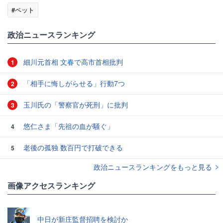
#ペット
政治ニュースランキング
細川元首相 文春で高市首相批判
1
「相手に悔しがらせる」行動7つ
2
玉川氏の「警察官が死刑」に批判
3
悠仁さま「先祖の血が騒ぐ」
4
老後の孤独 数百円で打破できる
5
政治ニュースランキングをもっと見る
画像アクセスランキング
中日が新庄監督招聘を検討か