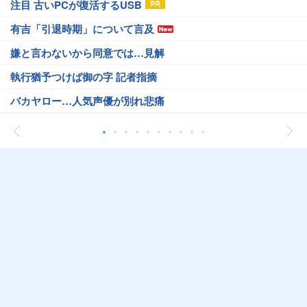
注目 古いPCが復活するUSB
有吉「引退時期」について言及
嫌と言わないから同意では…見解
執行猶予つけば御の字 記者指摘
バカヤロー…人気声優が別れ悲痛