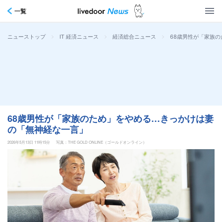
一覧
>
>
>
68歳男性が「家族
ニューストップ
IT 経済ニュース
経済総合ニュース
68歳男性が「家族のため」をやめる…きっかけは妻
の「無神経な一言」
2026年5月13日 11時15分
写真：THE GOLD ONLINE（ゴールドオンライン）