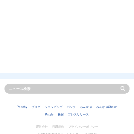
Peachy
ブログ
ショッピング
バンク
みんかぶ
みんかぶChoice
Kstyle
株探
プレスリリース
運営会社
利用規約
プライバシーポリシー