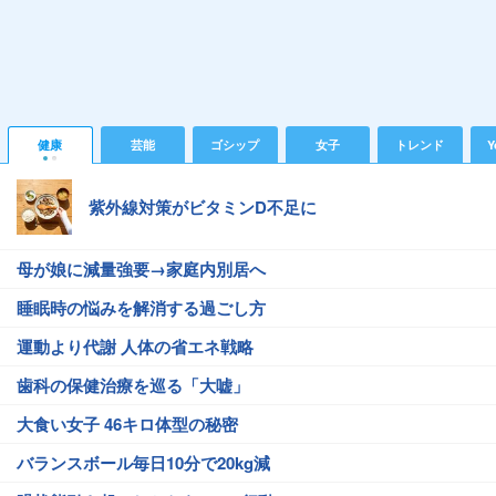
健康
芸能
ゴシップ
女子
トレンド
Y
紫外線対策がビタミンD不足に
母が娘に減量強要→家庭内別居へ
睡眠時の悩みを解消する過ごし方
運動より代謝 人体の省エネ戦略
歯科の保健治療を巡る「大嘘」
大食い女子 46キロ体型の秘密
バランスボール毎日10分で20kg減