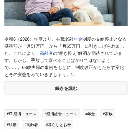
令和8（2026）年度より、在職老齢
年金
制度の支給停止となる
基準額が「月51万円」から「月65万円」に引き上げられまし
た。これにより、
高齢者
の“働き控え”解消が期待されていま
す。しかし、手放しで喜べることばかりではないよう
で……。68歳夫婦の事例をもとに、制度改正がもたらす変化
とその実態をみていきましょう。年
続きを読む
#IT 経済ニュース
#経済総合ニュース
#年金
#家族
#結婚
#高齢者
#暮らしとお金