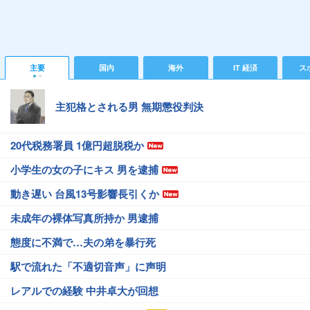
主要
国内
海外
IT 経済
ス
主犯格とされる男 無期懲役判決
20代税務署員 1億円超脱税か
小学生の女の子にキス 男を逮捕
動き遅い 台風13号影響長引くか
未成年の裸体写真所持か 男逮捕
態度に不満で…夫の弟を暴行死
駅で流れた「不適切音声」に声明
レアルでの経験 中井卓大が回想