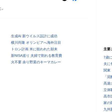
た。
生成AI 新ウイルス設計に成功
横川尚隆 オリンピアへ海外注目
トロン計画 米に狙われた顛末
主要
新NISA巡り 夫婦で割れる教育費
7歳
火不要 余り野菜のキーマカレー
夫に
関東
「泥
高速
立体
高市
家の
九州