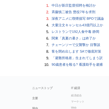
1.
中日が新庄監督招聘を検討か
2.
斉藤慎二被告 懲役7年を求刑
3.
深夜アニメに喫煙描写 BPOで議論
4.
大量注文キャンセル43億円以上か
5.
レストランで192人食中毒 静岡
6.
関東「真夏の暑さ」は終了か
7.
チェーンソーで父襲撃か 目撃談
8.
客を閉め出します SAで徹底対策
9.
「避難所格差」生まれてしまう訳
10.
90歳患者を殴る? 看護助手を逮捕
ニューストップ
IT 経済
経済総合
主要
マーケット
Web
国内