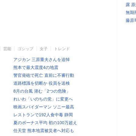
露 
無期
藤原
芸能
ゴシップ
女子
トレンド
アジカン 三原重夫さんを追悼
熊本で最大震度4の地震
警官発砲で死亡 直前に不審行動
道路標識を切断か 役員を送検
8月の台風 潜む「2つの危険」
れいわ「いのちの党」に変更へ
映画スパイダーマン ソニー最高
レストランで192人食中毒 静岡
夏のボーナス平均 初の100万超え
任天堂 熊本地震被災者へ対応も