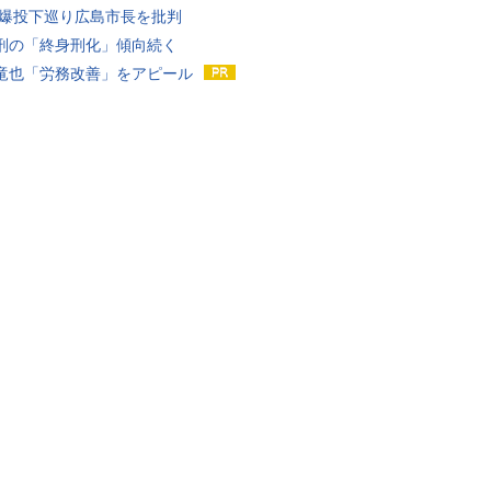
原爆投下巡り広島市長を批判
刑の「終身刑化」傾向続く
竜也「労務改善」をアピール