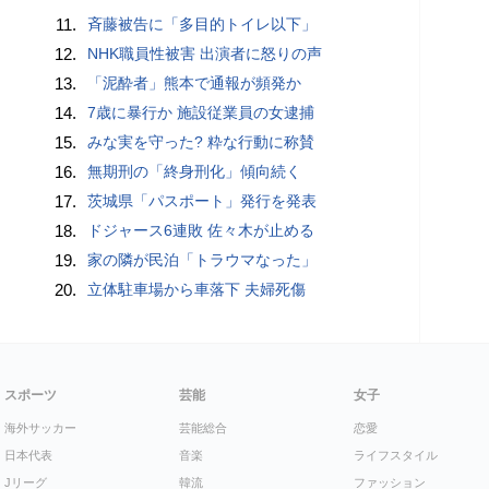
11.
斉藤被告に「多目的トイレ以下」
12.
NHK職員性被害 出演者に怒りの声
13.
「泥酔者」熊本で通報が頻発か
14.
7歳に暴行か 施設従業員の女逮捕
15.
みな実を守った? 粋な行動に称賛
16.
無期刑の「終身刑化」傾向続く
17.
茨城県「パスポート」発行を発表
18.
ドジャース6連敗 佐々木が止める
19.
家の隣が民泊「トラウマなった」
20.
立体駐車場から車落下 夫婦死傷
スポーツ
芸能
女子
海外サッカー
芸能総合
恋愛
日本代表
音楽
ライフスタイル
Jリーグ
韓流
ファッション