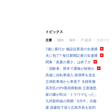
トピックス
主要
国内
海外
IT 経済
スポーツ
7歳に暴行か 施設従業員の女逮捕
夫に包丁? 毎日新聞記者の女逮捕
関東「真夏の暑さ」は終了か
「泥酔者」熊本で通報が頻発か
高速に自転車侵入 路側帯を逆走
立体駐車場から車落下 夫婦死傷
高市氏のPV風視察動画 立憲激怒
家の隣が民泊「トラウマなった」
九州新幹線の再開「8月中」示唆
露 原爆投下巡り広島市長を批判