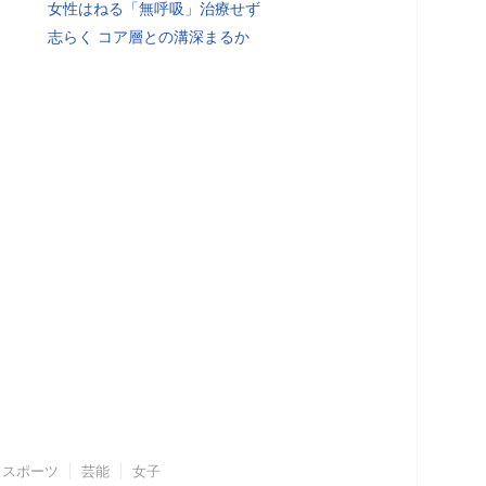
女性はねる「無呼吸」治療せず
志らく コア層との溝深まるか
スポーツ
芸能
女子