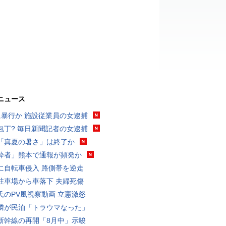
ニュース
に暴行か 施設従業員の女逮捕
包丁? 毎日新聞記者の女逮捕
「真夏の暑さ」は終了か
酔者」熊本で通報が頻発か
に自転車侵入 路側帯を逆走
駐車場から車落下 夫婦死傷
氏のPV風視察動画 立憲激怒
隣が民泊「トラウマなった」
新幹線の再開「8月中」示唆