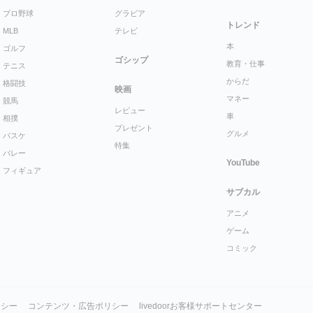
プロ野球
グラビア
トレンド
MLB
テレビ
本
ゴルフ
ゴシップ
教育・仕事
テニス
からだ
格闘技
映画
マネー
競馬
レビュー
車
相撲
プレゼント
グルメ
バスケ
特集
バレー
YouTube
フィギュア
サブカル
アニメ
ゲーム
コミック
リシー
コンテンツ・広告ポリシー
livedoorお客様サポートセンター