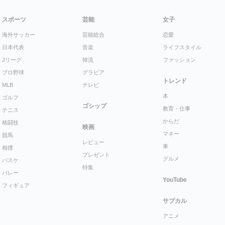
スポーツ
芸能
女子
海外サッカー
芸能総合
恋愛
日本代表
音楽
ライフスタイル
Jリーグ
韓流
ファッション
プロ野球
グラビア
トレンド
MLB
テレビ
本
ゴルフ
ゴシップ
教育・仕事
テニス
からだ
格闘技
映画
マネー
競馬
レビュー
車
相撲
プレゼント
グルメ
バスケ
特集
バレー
YouTube
フィギュア
サブカル
アニメ