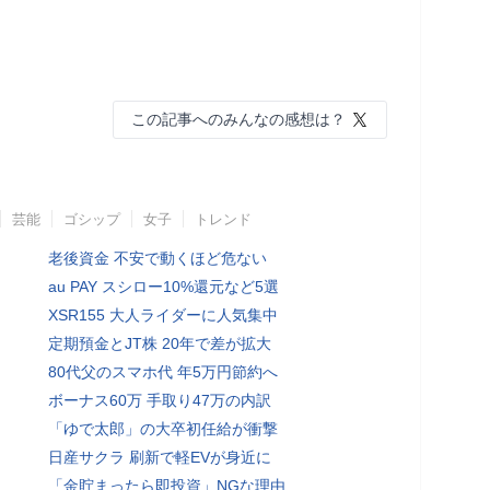
この記事へのみんなの感想は？
芸能
ゴシップ
女子
トレンド
老後資金 不安で動くほど危ない
au PAY スシロー10%還元など5選
XSR155 大人ライダーに人気集中
定期預金とJT株 20年で差が拡大
80代父のスマホ代 年5万円節約へ
ボーナス60万 手取り47万の内訳
「ゆで太郎」の大卒初任給が衝撃
日産サクラ 刷新で軽EVが身近に
「金貯まったら即投資」NGな理由