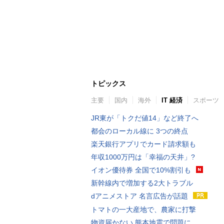
トピックス
主要
国内
海外
IT 経済
スポーツ
JR東が「トクだ値14」など終了へ
都会のローカル線に 3つの終点
楽天銀行アプリでカード請求額も
年収1000万円は「幸福の天井」?
イオン優待券 全国で10%割引も
新幹線内で増加する2大トラブル
dアニメストア 名言広告が話題
トマトの一大産地で、農家に打撃
物資届かない 熊本地震で問題に