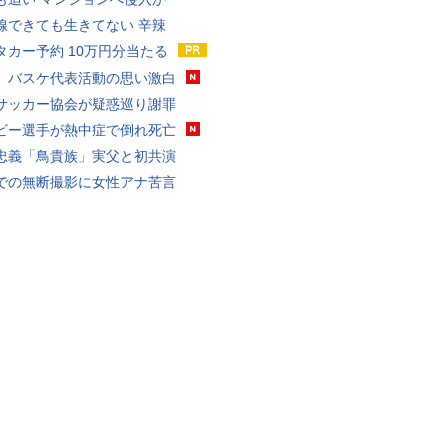
線できても生きてない 辛辣
タカー予約 10万円分当たる
、バスケ代表活動の思い激白
サッカー協会が疑惑巡り謝罪
ビー選手が熱中症で倒れ死亡
忠義「鳥貴族」実父と初共演
での無断撮影に女性アナ苦言