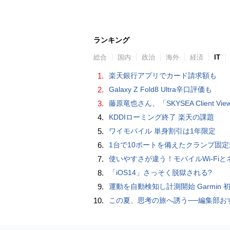
ランキング
総合
国内
政治
海外
経済
IT
1.
楽天銀行アプリでカード請求額も
2.
Galaxy Z Fold8 Ultra辛口評価も
3.
藤原竜也さん、「SKYSEA Client View」新CMで「AI労務改善」をアピール 働き方をAIが分析したら「すぐに休んで」と
4.
KDDIローミング終了 楽天の課題
5.
ワイモバイル 単身割引は1年限定
6.
1台で10ポートを備えたクランプ固定式電源タップ「Anker Nano Power Strip (10-in-1, 70W, クランプ式)」
7.
使いやすさが違う！モバイルWi-FiとネットHDD【PC-DIY 
8.
「iOS14」さっそく脱獄される?
9.
運動を自動検知し計測開始 Garmin 初のスマートバンドを発売 10日間のロングバッテリーで手
10.
この夏、思考の旅へ誘う──編集部おすすめの7冊：WIRED BOOK G