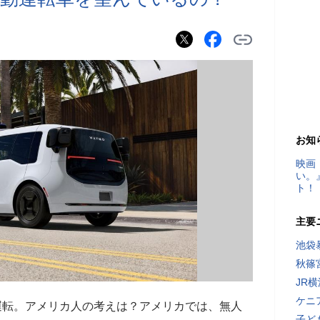
お知
映画
い。
ト！
主要
池袋
秋篠
JR
ケニ
る自動運転。アメリカ人の考えは？アメリカでは、無人
子ど