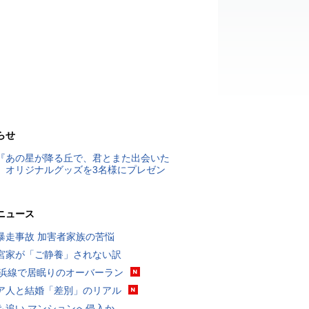
らせ
『あの星が降る丘で、君とまた出会いた
』オリジナルグッズを3名様にプレゼン
ニュース
暴走事故 加害者家族の苦悩
宮家が「ご静養」されない訳
横浜線で居眠りのオーバーラン
ア人と結婚「差別」のリアル
も追い マンションへ侵入か