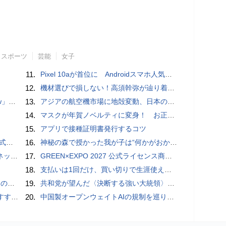
スポーツ
芸能
女子
11.
Pixel 10aが首位に Androidスマホ人気ランキングTOP10 2026/8/8
12.
機材選びで損しない！高須幹弥が辿り着いた「大当り」の神マイクとは
言われる？
13.
アジアの航空機市場に地殻変動、日本のサプライヤーに影響も
14.
マスクが年賀ノベルティに変身！ お正月特別パッケージの注文受付開始
15.
アプリで接種証明書発行するコツ
レビュー
16.
神秘の森で授かった我が子は“何かがおかしい”『ナイトボーン -夜哭-』本編映像解禁 母の絶叫顔うちわが全国の劇場に［ホラー通信］
秋の陣】
17.
GREEN×EXPO 2027 公式ライセンス商品！初の「トゥンクトゥンク」公式LINEスタンプ、販売開始
18.
支払いは1回だけ、買い切りで生涯使えるプランがあるオンラインストレージ4選
間いらず
19.
共和党が望んだ〈決断する強い大統領〉が統治するアメリカの到来──「アメリカン・ドッペルゲンガー」by 池田純一#14
UIDE
20.
中国製オープンウェイトAIの規制を巡り、シリコンバレーで意見が二分