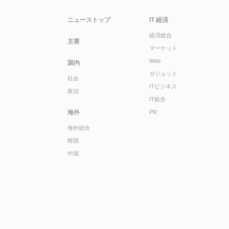
ニューストップ
IT 経済
経済総合
主要
マーケット
Web
国内
ガジェット
社会
ITビジネス
政治
IT総合
海外
PR
海外総合
韓国
中国