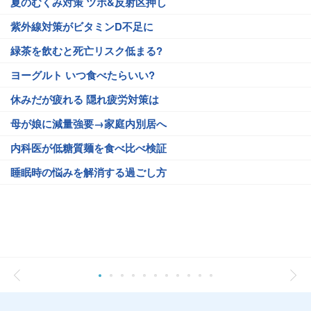
夏のむくみ対策 ツボ&反射区押し
紫外線対策がビタミンD不足に
緑茶を飲むと死亡リスク低まる?
ヨーグルト いつ食べたらいい?
休みだが疲れる 隠れ疲労対策は
母が娘に減量強要→家庭内別居へ
内科医が低糖質麺を食べ比べ検証
睡眠時の悩みを解消する過ごし方