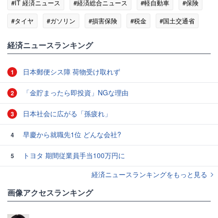
#IT 経済ニュース
#経済総合ニュース
#軽自動車
#保険
#タイヤ
#ガソリン
#損害保険
#税金
#国土交通省
#CIA
経済ニュースランキング
日本郵便シス障 荷物受け取れず
1
「金貯まったら即投資」NGな理由
2
日本社会に広がる「孫疲れ」
3
早慶から就職先1位 どんな会社?
4
トヨタ 期間従業員手当100万円に
5
経済ニュースランキングをもっと見る
画像アクセスランキング