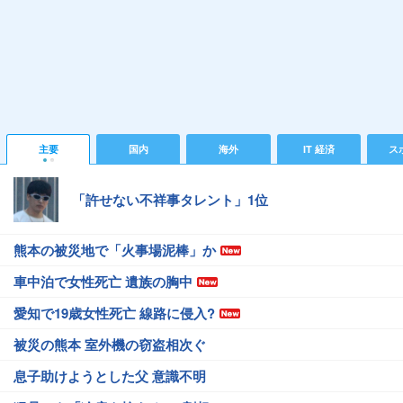
主要
国内
海外
IT 経済
ス
「許せない不祥事タレント」1位
熊本の被災地で「火事場泥棒」か
車中泊で女性死亡 遺族の胸中
愛知で19歳女性死亡 線路に侵入?
被災の熊本 室外機の窃盗相次ぐ
息子助けようとした父 意識不明