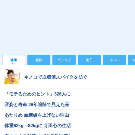
健康
芸能
ゴシップ
女子
トレンド
Y
キノコで血糖値スパイクを防ぐ
「モテるためのヒント」326人に
容姿と寿命 28年追跡で見えた差
あたりめ 血糖値を上げない理由
体重62kg→82kgに 寺田心の生活