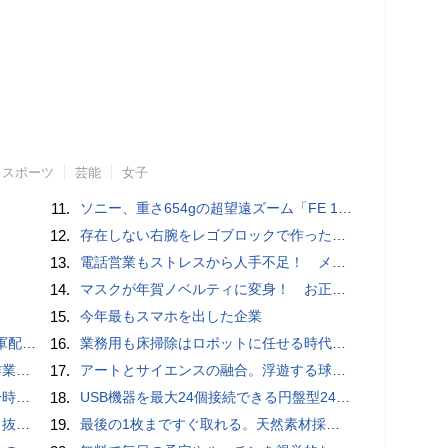
スポーツ
芸能
女子
11.
ソニー、重さ654gの超望遠ズーム「FE 100-400mm F5.6-8 OSS」 実売14万円前後
12.
存在しない右腕をレゴブロックで作った少年ビルダーが登場
13.
電話営業もストレスから人手不足！ メンタルに心配ない会話AI 「Sakura TALK」が営業電話をかける時代がくる
14.
マスクが年賀ノベルティに変身！ お正月特別パッケージの注文受付開始
15.
今年最もスマホを出した企業
クッカー
16.
業務用も床掃除はロボットに任せる時代が本格到来 ビルメンヒューマンフェア ＆ クリーンEXPO 2018
pace」
17.
アートとサイエンスの融合。浮遊する球体インテリア「Buda Ball(ブダボール)」
いため
18.
USB機器を最大24個接続できる円盤型24ポートUSBハブが登場
ダプタ
19.
最後の1枚まですぐ取れる。天然素材採用の「Ih Paperティッシュケース」