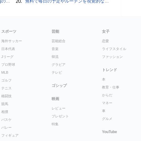
ly」
20.
無料で毎日の予定やルーチンを視覚的なブロック配置で把握しNextCloud・WebDAV・Obsidianなどで同期＆AI連携・歩数記録・専用Androidアプリ・StreamDeckの双方向完全連携も可能な「dayGLANCE」、アカウント登録不要でセルフホストも可能
スポーツ
芸能
女子
海外サッカー
芸能総合
恋愛
日本代表
音楽
ライフスタイル
Jリーグ
韓流
ファッション
プロ野球
グラビア
トレンド
MLB
テレビ
本
ゴルフ
ゴシップ
教育・仕事
テニス
からだ
格闘技
映画
マネー
競馬
レビュー
車
相撲
プレゼント
グルメ
バスケ
特集
バレー
YouTube
フィギュア