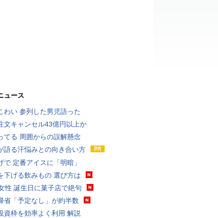
ニュース
こわい 参列した男児語った
注文キャンセル43億円以上か
ってる 周囲からの誤解懸念
が語る汗悩みとの向き合い方
げで 定番アイスに「明暗」
を下げる飲みもの 選び方は
代女性 誕生日に菓子店で絶句
帰省「予定なし」が約半数
投資枠を効率よく利用 解説