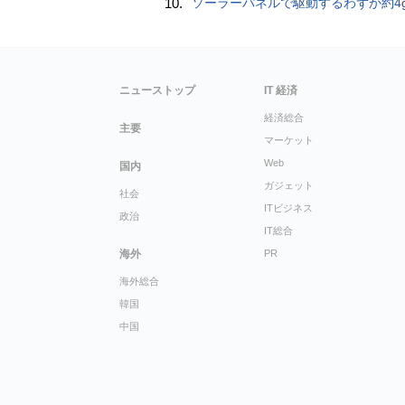
10.
ソーラーパネルで駆動するわずか約4gの超軽量ドローン「CoulombF
ニューストップ
IT 経済
経済総合
主要
マーケット
Web
国内
ガジェット
社会
ITビジネス
政治
IT総合
海外
PR
海外総合
韓国
中国