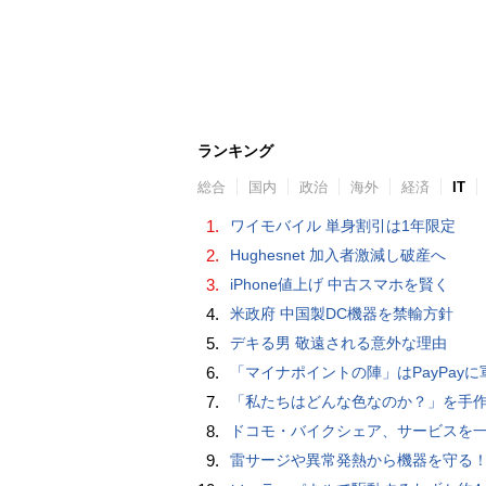
ランキング
総合
国内
政治
海外
経済
IT
1.
ワイモバイル 単身割引は1年限定
2.
Hughesnet 加入者激減し破産へ
3.
iPhone値上げ 中古スマホを賢く
4.
米政府 中国製DC機器を禁輸方針
5.
デキる男 敬遠される意外な理由
6.
「マイナポイントの陣」はPayPayに軍配！ 燻製できちゃう鍋、グラスドーム
7.
「私たちはどんな色なのか？」を手作業でデータ分析して人間の肌の色を表現する新しい色空間を構築した「Inclusive Color S
8.
ドコモ・バイクシェア、サービスを一時停止 不具合の復旧が見通せな
9.
雷サージや異常発熱から機器を守る！抜け止め仕様の3P-2P変換ア