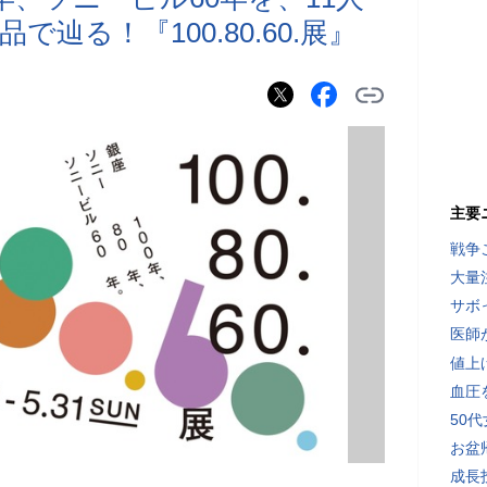
辿る！『100.80.60.展』
主要
戦争
大量
サボ
医師
値上
血圧
50
お盆
成長