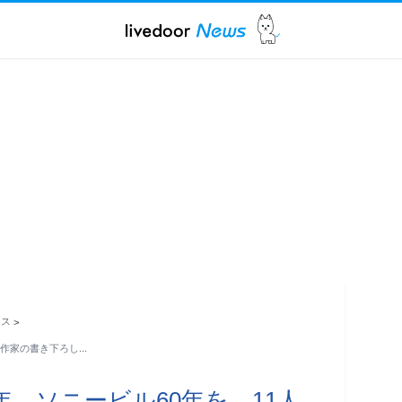
ース
>
の作家の書き下ろし…
0年、ソニービル60年を、11人