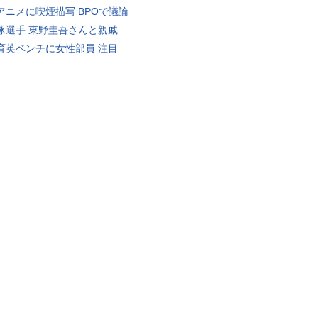
アニメに喫煙描写 BPOで議論
泳選手 東野圭吾さんと親戚
育英ベンチに女性部員 注目