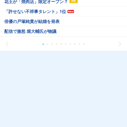
花王が「焼肉店」限定オープン？
「許せない不祥事タレント」1位
俳優の戸塚純貴が結婚を発表
配信で激怒 堀大輔氏が物議