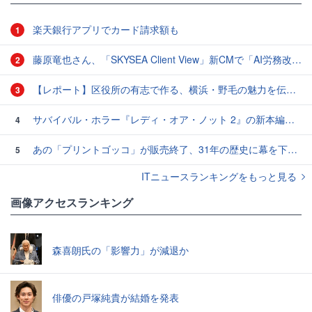
楽天銀行アプリでカード請求額も
1
藤原竜也さん、「SKYSEA Client View」新CMで「AI労務改善」をアピール 働き方をAIが分析したら「すぐに休んで」と言われる？
2
【レポート】区役所の有志で作る、横浜・野毛の魅力を伝えるCM
3
サバイバル・ホラー『レディ・オア・ノット 2』の新本編映像、【バスタイム編】が公開
4
あの「プリントゴッコ」が販売終了、31年の歴史に幕を下ろす
5
ITニュースランキングをもっと見る
画像アクセスランキング
森喜朗氏の「影響力」が減退か
俳優の戸塚純貴が結婚を発表