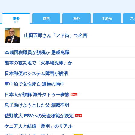
主要
国内
海外
IT 経済
ス
山田五郎さん「アド街」で名言
25歳国税職員が脱税か 懲戒免職
熊本の被災地で「火事場泥棒」か
日本郵便のシステム障害が解消
車中泊で女性死亡 遺族の胸中
日本人が誤解 海外タトゥー事情
息子助けようとした父 意識不明
佐野航大 PSVへの完全移籍が決定
ケニア人と結婚「差別」のリアル