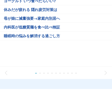
ヨーグルト いつ食べたらいい?
休みだが疲れる 隠れ疲労対策は
母が娘に減量強要→家庭内別居へ
内科医が低糖質麺を食べ比べ検証
睡眠時の悩みを解消する過ごし方