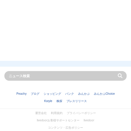
Peachy
ブログ
ショッピング
バンク
みんかぶ
みんかぶChoice
Kstyle
株探
プレスリリース
運営会社
利用規約
プライバシーポリシー
livedoorお客様サポートセンター
livedoor
コンテンツ・広告ポリシー