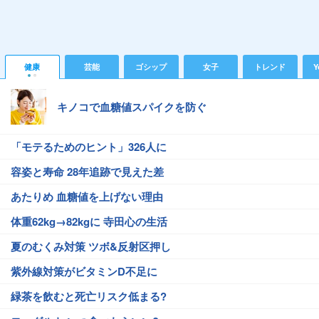
健康
芸能
ゴシップ
女子
トレンド
Y
キノコで血糖値スパイクを防ぐ
「モテるためのヒント」326人に
容姿と寿命 28年追跡で見えた差
あたりめ 血糖値を上げない理由
体重62kg→82kgに 寺田心の生活
夏のむくみ対策 ツボ&反射区押し
紫外線対策がビタミンD不足に
緑茶を飲むと死亡リスク低まる?