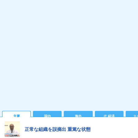
主要
国内
海外
IT 経済
ス
正常な組織を誤摘出 重篤な状態