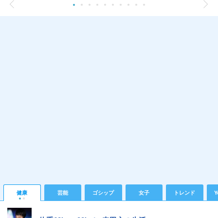
健康
芸能
ゴシップ
女子
トレンド
Y