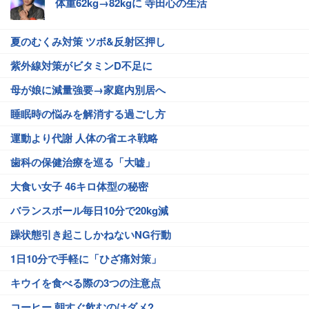
体重62kg→82kgに 寺田心の生活
夏のむくみ対策 ツボ&反射区押し
紫外線対策がビタミンD不足に
母が娘に減量強要→家庭内別居へ
睡眠時の悩みを解消する過ごし方
運動より代謝 人体の省エネ戦略
歯科の保健治療を巡る「大嘘」
大食い女子 46キロ体型の秘密
バランスボール毎日10分で20kg減
躁状態引き起こしかねないNG行動
1日10分で手軽に「ひざ痛対策」
キウイを食べる際の3つの注意点
コーヒー 朝すぐ飲むのはダメ?