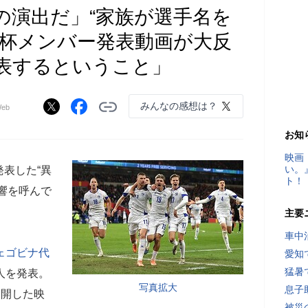
の演出だ」“家族が選手名を
W杯メンバー発表動画が大反
表するということ」
みんなの感想は？
eb
お知
映画
い。
発表した“異
ト！
響を呼んで
主要
車中
ェゴビナ代
愛知
猛暑
人を発表。
写真拡大
息子
公開した映
被災