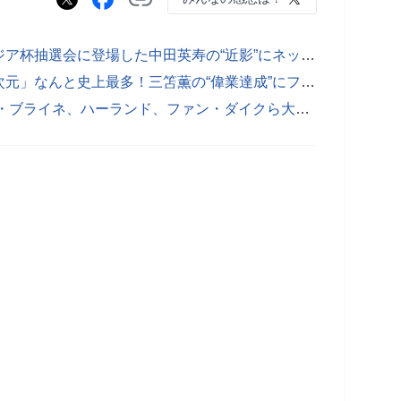
「痩せたなぁ」「びっくりした」アジア杯抽選会に登場した中田英寿の“近影”にネット反響！「いくつになってもカリスマ！カッコいい」
「３年連続はさすがに凄すぎ」「異次元」なんと史上最多！三笘薫の“偉業達成”にファン驚嘆！「完全にワールドクラス」「歴史に名前を刻み始めてる」
【画像】超ゴージャス！ ケイン、デ・ブライネ、ハーランド、ファン・ダイクら大物45人の“美しすぎる妻＆恋人たち”を厳選紹介！