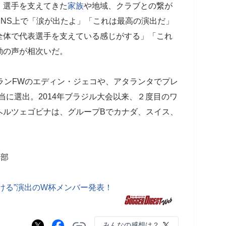
、選手を支えてきた
家族
や地域、クラブとの繋が
NS上で「涙が出たよ」「これは最高の演出だ」
全体で代表選手を支えている感じがする」「これ
動の声が相次いだ。
ランFWのエディン・ジェコや、アタランタでプレ
当に選出。2014年ブラジル大会以来、２度目のワ
ヘルツェゴビナは、グループBでカナダ、スイス、
集部
ける”演出のW杯メンバー発表！
みんなの感想は？