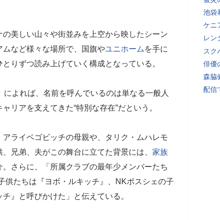
池袋
ケニ
の美しい山々や街並みを上空から映したシーン
レン
アムなど様々な場所で、国旗や
ユニホーム
を手に
スク
ひとりずつ読み上げていく構成となっている。
俳優
森脇
配信
ija.ba』によれば、名前を呼んでいるのは単なる一般人
キャリアを支えてきた“特別な存在”だという。
・アライベゴビッチの母親や、タリク・ムハレモ
供、兄弟、夫がこの舞台に立てた背景には、
家族
介。さらに、「所属クラブの最年少メンバーたち
子供たちは『ヨボ・ルキッチ』、NKポスシェの子
ッチ』と呼びかけた」と伝えている。