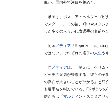
像が、国内外で注目を集めた。
動画は、ボスニア・ヘルツェゴビナ
でスタート。その後、町中やスタジ
した多くの人々が代表選手の名前を
同国
メディア
『Reprezentac
ではない。それぞれの選手の
人生
や
同
メディア
は、「例えば、ケリム
ビッチの兄弟が登場する。彼らの子
の存在が大きいことが分かる」と紹
も選手名を叫んでいる。FKボラツの
供たちは『
マルテ
ィン・ズロミスリ