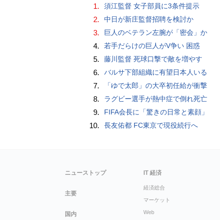
1.
須江監督 女子部員に3条件提示
2.
中日が新庄監督招聘を検討か
3.
巨人のベテラン左腕が「密会」か
4.
若手だらけの巨人がV争い 困惑
5.
藤川監督 死球口撃で敵を増やす
6.
バルサ下部組織に有望日本人いる
7.
「ゆで太郎」の大卒初任給が衝撃
8.
ラグビー選手が熱中症で倒れ死亡
9.
FIFA会長に「驚きの日常と素顔」
10.
長友佑都 FC東京で現役続行へ
ニューストップ
IT 経済
経済総合
主要
マーケット
Web
国内