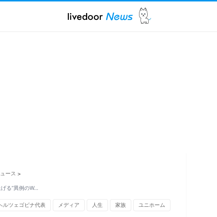
ュース
>
げる”異例のW…
ヘルツェゴビナ代表
メディア
人生
家族
ユニホーム