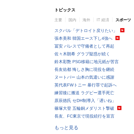
トピックス
主要
国内
海外
IT 経済
スポーツ
スクバル「デトロイト戻りたい」
張本美和 韓国エース下し4強へ
冨安 パレスで守備者として再起
佐々木朗希 グラブ疑惑が続く
鈴木彩艶 PSG移籍に地元紙が苦言
長友佑都 悔しさ胸に現役を継続
ヌートバー 山本の気遣いに感謝
英代表FWトニー 暴行罪で起訴へ
練習後に搬送 ラグビー選手死亡
原辰徳氏 セDH制導入「遅いね」
篠塚大登 五輪銅メダリスト撃破
長友、FC東京で現役続行を宣言
もっと見る