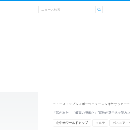
ニューストップ
スポーツニュース
海外サッカーニ
>
>
「涙が出た」「最高の演出だ」“家族が選手名を読み上
北中米ワールドカップ
マルテ
ボスニア・