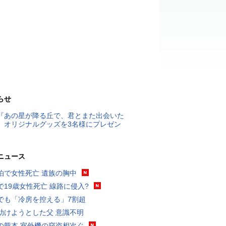
らせ
『あの星が降る丘で、君とまた出会いた
』オリジナルグッズを3名様にプレゼン
ニュース
泊で女性死亡 遺族の胸中
で19歳女性死亡 線路に侵入?
でも「冷房を控える」7割超
助けようとした父 意識不明
の熊本 室外機の窃盗相次ぐ