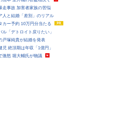
暴走事故 加害者家族の苦悩
ア人と結婚「差別」のリアル
タカー予約 10万円分当たる
バル「デトロイト戻りたい」
の戸塚純貴が結婚を発表
健児 絶頂期は年収「1億円」
で激怒 堀大輔氏が物議