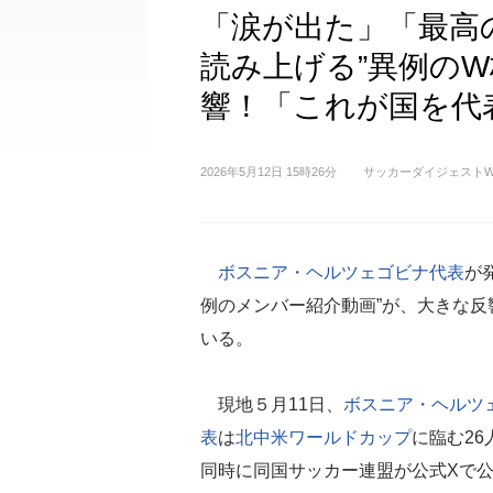
「涙が出た」「最高
読み上げる”異例の
響！「これが国を代
2026年5月12日 15時26分
サッカーダイジェストW
ボスニア・ヘルツェゴビナ代表
が
例のメンバー紹介動画”が、大きな反
いる。
現地５月11日、
ボスニア・ヘルツ
表
は
北中米ワールドカップ
に臨む26
同時に同国サッカー連盟が公式Xで