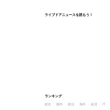
ライブドアニュースを読もう！
ランキング
総合
国内
政治
海外
経済
IT