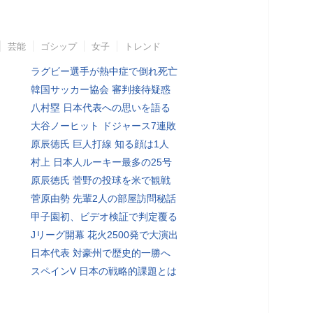
芸能
ゴシップ
女子
トレンド
ラグビー選手が熱中症で倒れ死亡
韓国サッカー協会 審判接待疑惑
八村塁 日本代表への思いを語る
大谷ノーヒット ドジャース7連敗
原辰徳氏 巨人打線 知る顔は1人
村上 日本人ルーキー最多の25号
原辰徳氏 菅野の投球を米で観戦
菅原由勢 先輩2人の部屋訪問秘話
甲子園初、ビデオ検証で判定覆る
Jリーグ開幕 花火2500発で大演出
日本代表 対豪州で歴史的一勝へ
スペインV 日本の戦略的課題とは