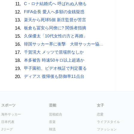
11.
C・ロナ結婚式へ 呼ばれぬ人物も
12.
FIFA会長 愛人へ多額の金銭疑惑
13.
楽天から死球5個 新庄監督が苦言
14.
板倉も冨安ら同僚に? 関係者指摘
15.
久保優太「10代女性の方と再婚」
16.
韓国サッカー界に衝撃 大韓サッカー協会に外国人審判への“性的接待”疑惑 韓国メディアが報道
17.
千賀滉大 メッツで居場所なしか
18.
本多被告 時速50キロ以上超過か
19.
甲子園初、ビデオ検証で判定覆る
20.
ディアス 復帰後も防御率11点台
スポーツ
芸能
女子
海外サッカー
芸能総合
恋愛
日本代表
音楽
ライフスタイル
Jリーグ
韓流
ファッション