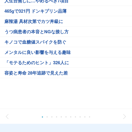
人生台無しに…やめるべき7項目
465gで321円 ドンキプリン品薄
麻辣湯 具材次第でカツ丼級に
うつ病患者の本音とNGな接し方
キノコで血糖値スパイクを防ぐ
メンタルに良い影響を与える趣味
「モテるためのヒント」326人に
容姿と寿命 28年追跡で見えた差