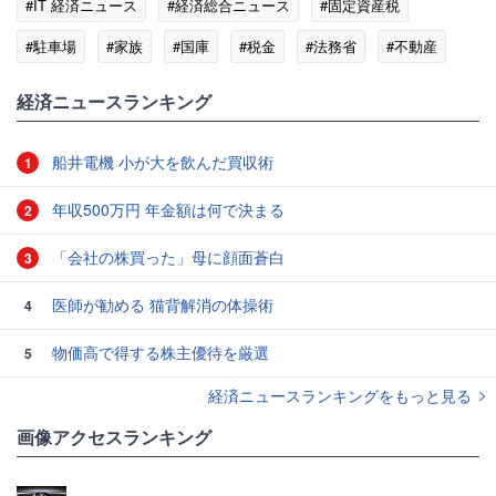
#IT 経済ニュース
#経済総合ニュース
#固定資産税
#駐車場
#家族
#国庫
#税金
#法務省
#不動産
#国土交通省
経済ニュースランキング
船井電機 小が大を飲んだ買収術
1
年収500万円 年金額は何で決まる
2
「会社の株買った」母に顔面蒼白
3
医師が勧める 猫背解消の体操術
4
物価高で得する株主優待を厳選
5
経済ニュースランキングをもっと見る
画像アクセスランキング