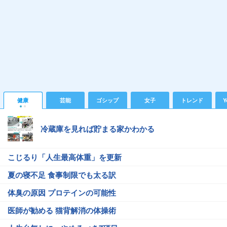
健康
芸能
ゴシップ
女子
トレンド
Y
冷蔵庫を見れば貯まる家かわかる
こじるり「人生最高体重」を更新
夏の寝不足 食事制限でも太る訳
体臭の原因 プロテインの可能性
医師が勧める 猫背解消の体操術