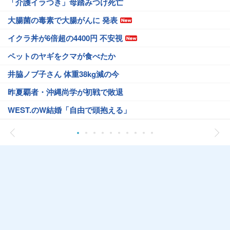
「介護イラつき」母踏みつけ死亡
大腸菌の毒素で大腸がんに 発表
イクラ丼が6倍超の4400円 不安視
ペットのヤギをクマが食べたか
井脇ノブ子さん 体重38kg減の今
昨夏覇者・沖縄尚学が初戦で敗退
WEST.のW結婚「自由で頭抱える」