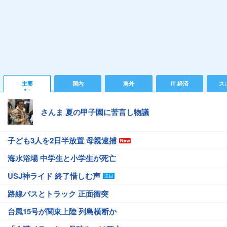
主要
国内
海外
IT 経済
ス
さんま 夏の甲子園に苦言し物議
子ども3人を2日半放置 母親逮捕
海水浴場 中学生と小学生が死亡
USJ神ライド 終了惜しむ声
路線バスとトラック 正面衝突
台風15号が関東上陸 列島横断か