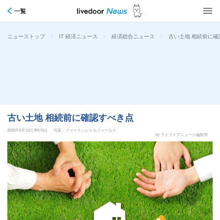
一覧
>
>
>
古い土地 相続前に確
ニューストップ
IT 経済ニュース
経済総合ニュース
古い土地 相続前に確認すべき点
2026年5月13日 9時10分
写真：ファイナンシャルフィールド
by ライブドアニュース編集部