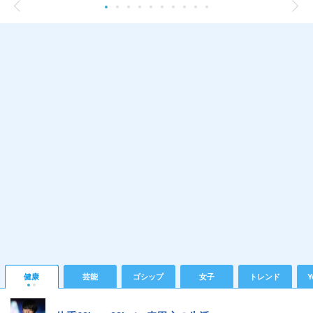
健康
芸能
ゴシップ
女子
トレンド
Y