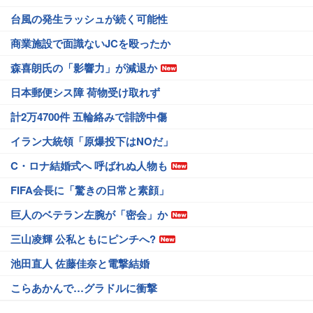
台風の発生ラッシュが続く可能性
商業施設で面識ないJCを殴ったか
森喜朗氏の「影響力」が減退か
日本郵便シス障 荷物受け取れず
計2万4700件 五輪絡みで誹謗中傷
イラン大統領「原爆投下はNOだ」
C・ロナ結婚式へ 呼ばれぬ人物も
FIFA会長に「驚きの日常と素顔」
巨人のベテラン左腕が「密会」か
三山凌輝 公私ともにピンチへ?
池田直人 佐藤佳奈と電撃結婚
こらあかんで…グラドルに衝撃