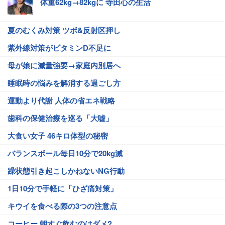
体重62kg→82kgに 寺田心の生活
夏のむくみ対策 ツボ&反射区押し
紫外線対策がビタミンD不足に
母が娘に減量強要→家庭内別居へ
睡眠時の悩みを解消する過ごし方
運動より代謝 人体の省エネ戦略
歯科の保健治療を巡る「大嘘」
大食い女子 46キロ体型の秘密
バランスボール毎日10分で20kg減
躁状態引き起こしかねないNG行動
1日10分で手軽に「ひざ痛対策」
キウイを食べる際の3つの注意点
コーヒー 朝すぐ飲むのはダメ?