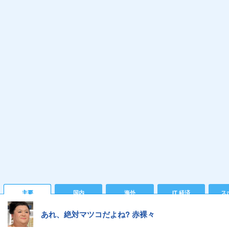
主要
国内
海外
IT 経済
ス
あれ、絶対マツコだよね? 赤裸々