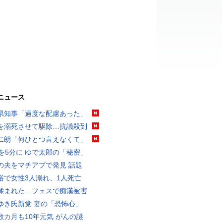
ニュース
県知事「過度な配慮あった」
を溺死させて駆除…抗議殺到
二朗「何ひとつ言えなくて」
分を5分に ゆで太郎の「秘密」
の夫をマチアプで発見 話題
浴で女性3人溺れ、1人死亡
揉まれた…フェスで痴漢被害
ゆき氏新党 妻の「恐怖心」
数カ月も10年元気 がんの謎