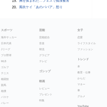
19.
胸を揉まれた…フェスで痴漢被害
20.
風吹ケイ「あのババア」怒り
スポーツ
芸能
女子
海外サッカー
芸能総合
恋愛
日本代表
音楽
ライフスタイル
Jリーグ
韓流
ファッション
プロ野球
グラビア
トレンド
MLB
テレビ
本
ゴルフ
ゴシップ
教育・仕事
テニス
からだ
格闘技
映画
マネー
競馬
レビュー
車
相撲
プレゼント
グルメ
バスケ
特集
バレー
YouTube