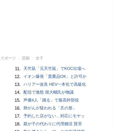
スポーツ
芸能
女子
11.
天竺鼠「元天竺鼠」でKOC出場へ
12.
イオン爆発「貴重品OK」と許可か
13.
ハリアー改良 HEV一本化で高級化
14.
配信で激怒 堀大輔氏が物議
15.
声優4人「踊る」で最高幹部役
16.
肺がんが疑われる「爪の形」
17.
予約した店がない…対応にモヤッ
18.
親が子の代わりに代理婚活 賛否