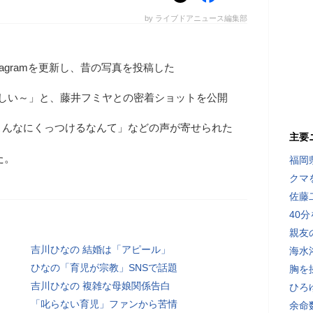
by ライブドアニュース編集部
tagramを更新し、昔の写真を投稿した
かしい～」と、藤井フミヤとの密着ショットを公開
こんなにくっつけるなんて」などの声が寄せられた
主要
た。
福岡
クマ
佐藤
40
親友
吉川ひなの 結婚は「アピール」
海水
ひなの「育児が宗教」SNSで話題
胸を
吉川ひなの 複雑な母娘関係告白
ひろ
「叱らない育児」ファンから苦情
余命