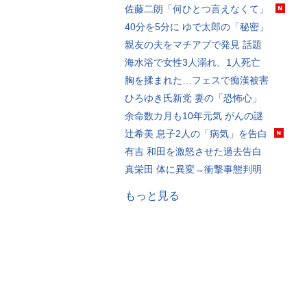
佐藤二朗「何ひとつ言えなくて」
40分を5分に ゆで太郎の「秘密」
親友の夫をマチアプで発見 話題
海水浴で女性3人溺れ、1人死亡
胸を揉まれた…フェスで痴漢被害
ひろゆき氏新党 妻の「恐怖心」
余命数カ月も10年元気 がんの謎
辻希美 息子2人の「病気」を告白
有吉 和田を激怒させた過去告白
真栄田 体に異変→衝撃事態判明
もっと見る