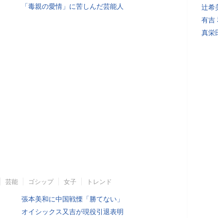
「毒親の愛情」に苦しんだ芸能人
辻希
有吉
真栄
芸能
ゴシップ
女子
トレンド
張本美和に中国戦慄「勝てない」
オイシックス又吉が現役引退表明