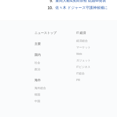
9.
重岡大毅&濱田崇裕 結婚W発表
10.
佐々木 ドジャース守護神候補に
ニューストップ
IT 経済
経済総合
主要
マーケット
Web
国内
ガジェット
社会
ITビジネス
政治
IT総合
海外
PR
海外総合
韓国
中国