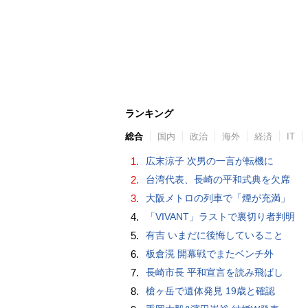
ランキング
総合
国内
政治
海外
経済
IT
1.
広末涼子 次男の一言が転機に
2.
台湾代表、長崎の平和式典を欠席
3.
大阪メトロの列車で「煙が充満」
4.
「VIVANT」ラストで裏切り者判明
5.
有吉 いまだに後悔していること
6.
板倉滉 開幕戦でまたベンチ外
7.
長崎市長 平和宣言を読み飛ばし
8.
槍ヶ岳で遺体発見 19歳と確認