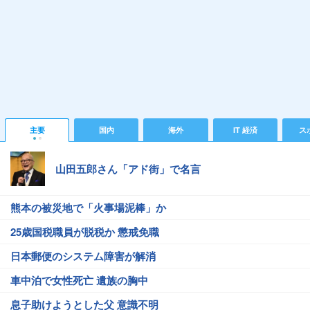
主要
国内
海外
IT 経済
ス
山田五郎さん「アド街」で名言
熊本の被災地で「火事場泥棒」か
25歳国税職員が脱税か 懲戒免職
日本郵便のシステム障害が解消
車中泊で女性死亡 遺族の胸中
息子助けようとした父 意識不明