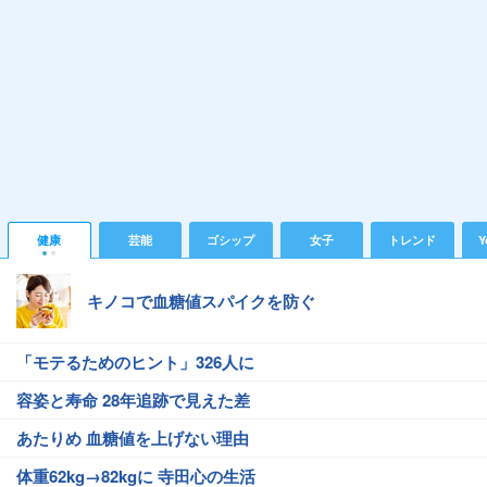
健康
芸能
ゴシップ
女子
トレンド
Y
キノコで血糖値スパイクを防ぐ
「モテるためのヒント」326人に
容姿と寿命 28年追跡で見えた差
あたりめ 血糖値を上げない理由
体重62kg→82kgに 寺田心の生活