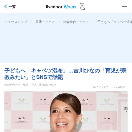
一覧
>
>
>
子どもへ「キャベツ湿布
ニューストップ
芸能ニュース
芸能総合ニュース
子どもへ「キャベツ湿布」…吉川ひなの「育児が宗
教みたい」とSNSで話題
2023年6月14日 17時0分
写真：週刊女性PRIME
by ライブドアニュース編集部