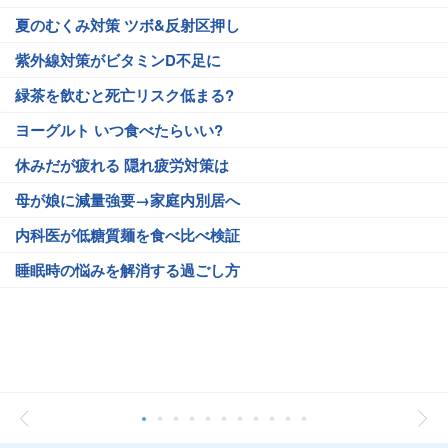
夏のむくみ対策 ツボ&反射区押し
紫外線対策がビタミンD不足に
緑茶を飲むと死亡リスク低まる?
ヨーグルト いつ食べたらいい?
休みだが疲れる 隠れ疲労対策は
母が娘に減量強要→家庭内別居へ
内科医が低糖質麺を食べ比べ検証
睡眠時の悩みを解消する過ごし方