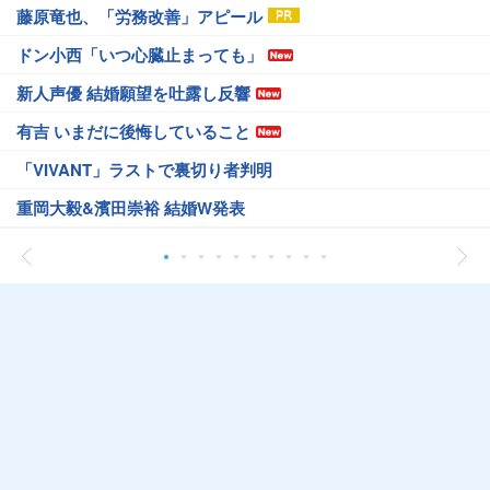
藤原竜也、「労務改善」アピール
ドン小西「いつ心臓止まっても」
新人声優 結婚願望を吐露し反響
有吉 いまだに後悔していること
「VIVANT」ラストで裏切り者判明
重岡大毅&濱田崇裕 結婚W発表