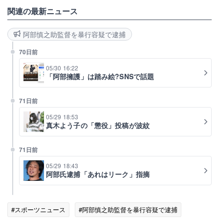
関連の最新ニュース
阿部慎之助監督を暴行容疑で逮捕
70日前
05/30 16:22
「阿部擁護」は踏み絵?SNSで話題
71日前
05/29 18:53
真木よう子の「懲役」投稿が波紋
71日前
05/29 18:43
阿部氏逮捕「あれはリーク」指摘
#スポーツニュース
#阿部慎之助監督を暴行容疑で逮捕