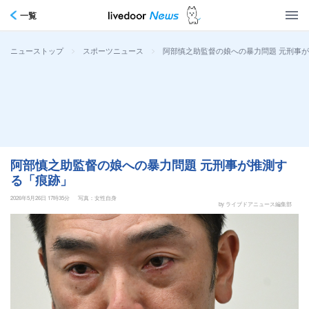
一覧
>
>
阿部慎之助監督の娘への暴力問題 元刑事
ニューストップ
スポーツニュース
阿部慎之助監督の娘への暴力問題 元刑事が推測す
る「痕跡」
2026年5月26日 17時35分
写真：女性自身
by ライブドアニュース編集部