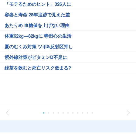
「モテるためのヒント」326人に
容姿と寿命 28年追跡で見えた差
あたりめ 血糖値を上げない理由
体重62kg→82kgに 寺田心の生活
夏のむくみ対策 ツボ&反射区押し
紫外線対策がビタミンD不足に
緑茶を飲むと死亡リスク低まる?