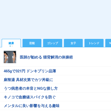
健康
芸能
ゴシップ
女子
トレンド
Y
医師が勧める 猫背解消の体操術
465gで321円 ドンキプリン品薄
麻辣湯 具材次第でカツ丼級に
うつ病患者の本音とNGな接し方
キノコで血糖値スパイクを防ぐ
メンタルに良い影響を与える趣味