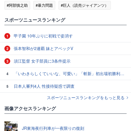
#阿部慎之助
#暴力問題
#巨人（読売ジャイアンツ）
スポーツニュースランキング
甲子園 10年ぶりに初戦で姿消す
1
張本智和が2連覇 妹とアベックV
2
須江監督 女子部員に3条件提示
3
「いわきらしくていいな、可愛い」「斬新」初出場初勝利の東日本国際大昌平、アルプス彩ったフラダンス部の応援に反響 部員は感無量「夢を見ているよう」
4
日本人審判4人 性接待疑惑で調査
5
スポーツニュースランキングをもっと見る
画像アクセスランキング
JR東海夜行列車が一夜限りの復刻