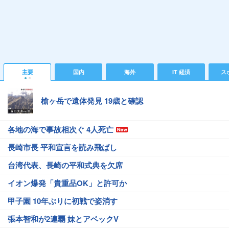
主要
国内
海外
IT 経済
ス
槍ヶ岳で遺体発見 19歳と確認
各地の海で事故相次ぐ 4人死亡
長崎市長 平和宣言を読み飛ばし
台湾代表、長崎の平和式典を欠席
イオン爆発「貴重品OK」と許可か
甲子園 10年ぶりに初戦で姿消す
張本智和が2連覇 妹とアベックV