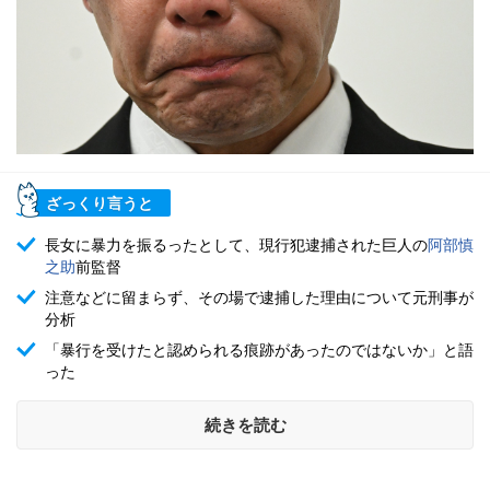
ざっくり言うと
長女に暴力を振るったとして、現行犯逮捕された巨人の
阿部慎
之助
前監督
注意などに留まらず、その場で逮捕した理由について元刑事が
分析
「暴行を受けたと認められる痕跡があったのではないか」と語
った
続きを読む