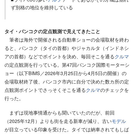
ず別格の地位を維持している
タイ・バンコクの定点観測で見えてきたこと
筆者は海外で開催される自動車ショーの会場取材を終わ
ると、バンコク（タイの首都）やジャカルタ（インドネシ
アの首都）などでポイントを決め、毎回そこを通る
クルマ
の定点観測を行っている。第47回バンコク国際モーターシ
ョー（以下BIMS／2026年3月25日から4月5日の開催）の
会場取材終了後、バンコク市内に自分で決めた数カ所の定
点観測ポイントでさっそくそこを通る
クルマ
のチェックを
行った。
まずは現地事情通からも聞いていたのだが、前回
（2025年12月）よりも街を走る新車が減り、古い
モデル
が目立っている印象を受けた。タイでは納車されてもしば