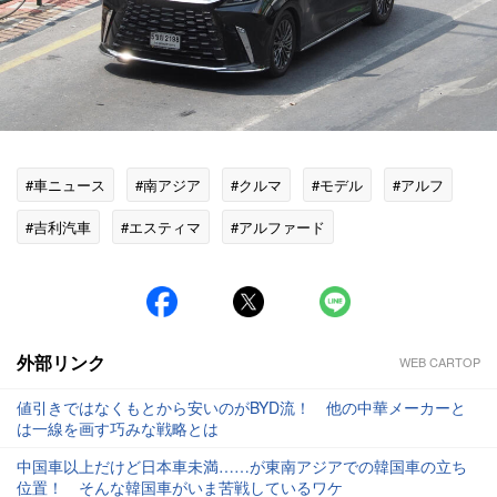
#車ニュース
#南アジア
#クルマ
#モデル
#アルフ
#吉利汽車
#エスティマ
#アルファード
外部リンク
WEB CARTOP
値引きではなくもとから安いのがBYD流！ 他の中華メーカーと
は一線を画す巧みな戦略とは
中国車以上だけど日本車未満……が東南アジアでの韓国車の立ち
位置！ そんな韓国車がいま苦戦しているワケ