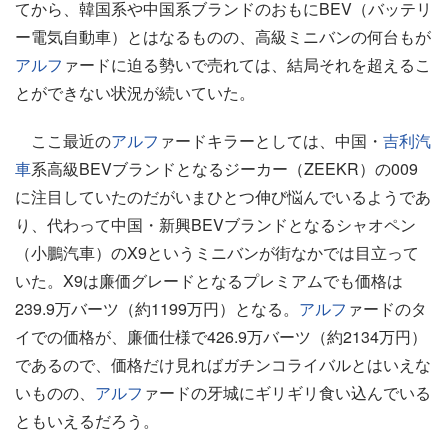
てから、韓国系や中国系ブランドのおもにBEV（バッテリ
ー電気自動車）とはなるものの、高級ミニバンの何台もが
アルフ
ァードに迫る勢いで売れては、結局それを超えるこ
とができない状況が続いていた。
ここ最近の
アルフ
ァードキラーとしては、中国・
吉利汽
車
系高級BEVブランドとなるジーカー（ZEEKR）の009
に注目していたのだがいまひとつ伸び悩んでいるようであ
り、代わって中国・新興BEVブランドとなるシャオペン
（小鵬汽車）のX9というミニバンが街なかでは目立って
いた。X9は廉価グレードとなるプレミアムでも価格は
239.9万バーツ（約1199万円）となる。
アルフ
ァードのタ
イでの価格が、廉価仕様で426.9万バーツ（約2134万円）
であるので、価格だけ見ればガチンコライバルとはいえな
いものの、
アルフ
ァードの牙城にギリギリ食い込んでいる
ともいえるだろう。