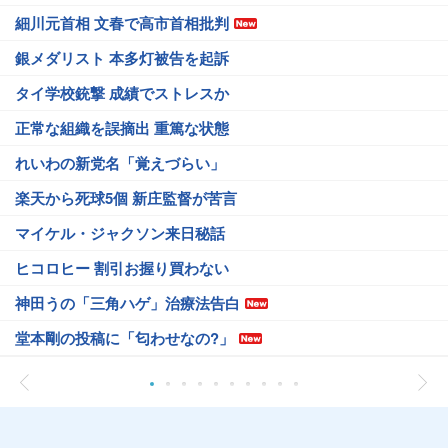
細川元首相 文春で高市首相批判
銀メダリスト 本多灯被告を起訴
タイ学校銃撃 成績でストレスか
正常な組織を誤摘出 重篤な状態
れいわの新党名「覚えづらい」
楽天から死球5個 新庄監督が苦言
マイケル・ジャクソン来日秘話
ヒコロヒー 割引お握り買わない
神田うの「三角ハゲ」治療法告白
堂本剛の投稿に「匂わせなの?」