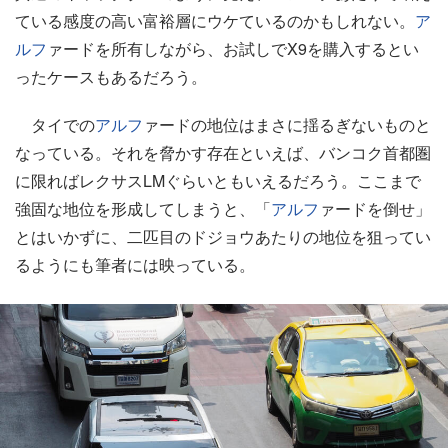
ている感度の高い富裕層にウケているのかもしれない。
ア
ルフ
ァードを所有しながら、お試しでX9を購入するとい
ったケースもあるだろう。
タイでの
アルフ
ァードの地位はまさに揺るぎないものと
なっている。それを脅かす存在といえば、バンコク首都圏
に限ればレクサスLMぐらいともいえるだろう。ここまで
強固な地位を形成してしまうと、「
アルフ
ァードを倒せ」
とはいかずに、二匹目のドジョウあたりの地位を狙ってい
るようにも筆者には映っている。