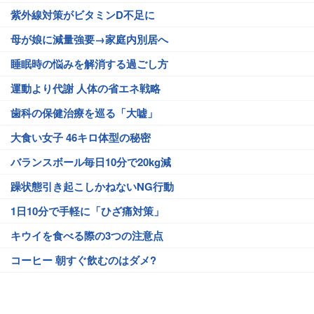
紫外線対策がビタミンD不足に
母が娘に減量強要→家庭内別居へ
睡眠時の悩みを解消する過ごし方
運動より代謝 人体の省エネ戦略
歯科の保健治療を巡る「大嘘」
大食い女子 46キロ体型の秘密
バランスボール毎日10分で20kg減
躁状態引き起こしかねないNG行動
1日10分で手軽に「ひざ痛対策」
キウイを食べる際の3つの注意点
コーヒー 朝すぐ飲むのはダメ?