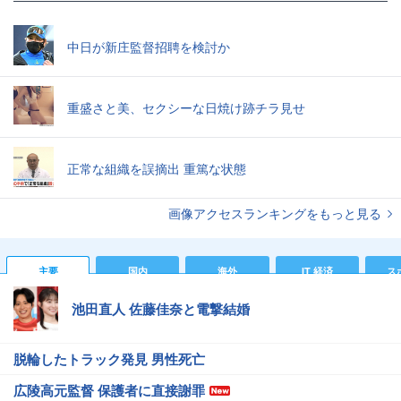
中日が新庄監督招聘を検討か
重盛さと美、セクシーな日焼け跡チラ見せ
正常な組織を誤摘出 重篤な状態
画像アクセスランキングをもっと見る
主要
国内
海外
IT 経済
ス
池田直人 佐藤佳奈と電撃結婚
脱輪したトラック発見 男性死亡
広陵高元監督 保護者に直接謝罪