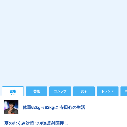
健康
芸能
ゴシップ
女子
トレンド
Y
体重62kg→82kgに 寺田心の生活
夏のむくみ対策 ツボ&反射区押し