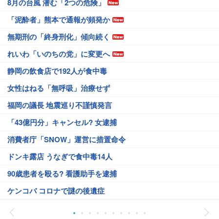
8月の台風 潜む「2つの危険」
「泥酔者」熊本で通報が頻発か
無期刑の「終身刑化」傾向続く
れいわ「いのちの党」に変更へ
静岡の飲食店で192人が食中毒
女性はねる「無呼吸」治療せず
福岡の議長 地震巡り不謹慎発言
「43億円分」キャンセル? 女逮捕
消費者庁「SNOW」運営に措置命令
ドンキ露店 うなぎで食中毒14人
90歳患者を殴る? 看護助手を逮捕
ケンコバ コロナで謎の後遺症