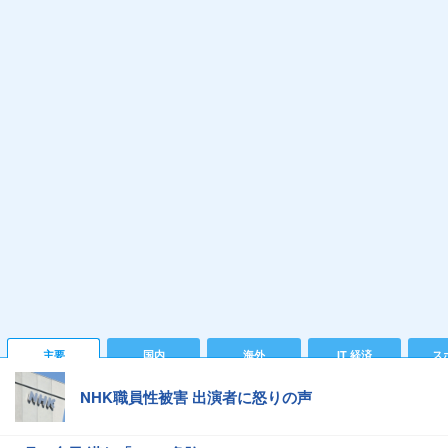
主要
国内
海外
IT 経済
ス
NHK職員性被害 出演者に怒りの声