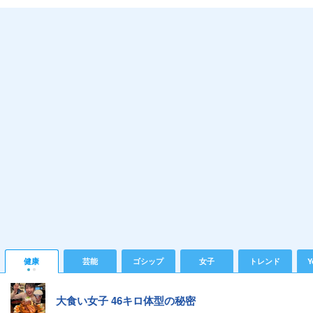
健康
芸能
ゴシップ
女子
トレンド
Y
大食い女子 46キロ体型の秘密