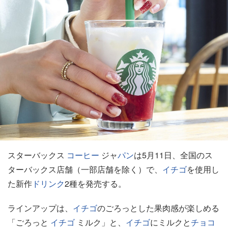
スターバックス
コーヒー
ジャ
パン
は5月11日、全国のス
ターバックス店舗（一部店舗を除く）で、
イチゴ
を使用し
た新作
ドリンク
2種を発売する。
ラインアップは、
イチゴ
のごろっとした果肉感が楽しめる
「ごろっと
イチゴ
ミルク」と、
イチゴ
にミルクと
チョコ