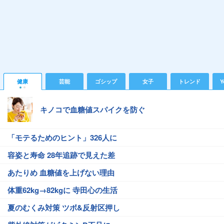
健康
芸能
ゴシップ
女子
トレンド
Y
キノコで血糖値スパイクを防ぐ
「モテるためのヒント」326人に
容姿と寿命 28年追跡で見えた差
あたりめ 血糖値を上げない理由
体重62kg→82kgに 寺田心の生活
夏のむくみ対策 ツボ&反射区押し