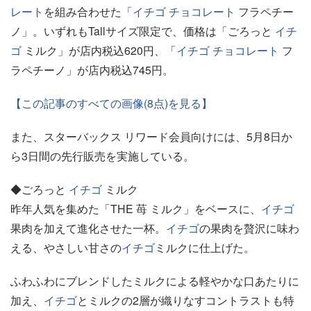
レート
を組み合わせた「
イチゴ
チョコレート
フラペチー
ノ」。いずれもTallサイズ限定で、価格は「ごろっと
イチ
ゴ
ミルク」が店内税込620円、「
イチゴ
チョコレート
フ
ラペチーノ」が店内税込745円。
【この記事のすべての画像(8点)を見る】
また、スターバックス リワード会員向けには、5月8日か
ら3日間の先行販売を実施している。
◆ごろっと
イチゴ
ミルク
昨年人気を集めた「THE 苺 ミルク」をベースに、
イチゴ
果肉を加えて進化させた一杯。
イチゴ
の果肉を贅沢に味わ
える、やさしい甘さの
イチゴ
ミルクに仕上げた。
ふわふわにブレンドしたミルクによる軽やかな口あたりに
加え、
イチゴ
とミルクの2層が織りなすコントラストも特