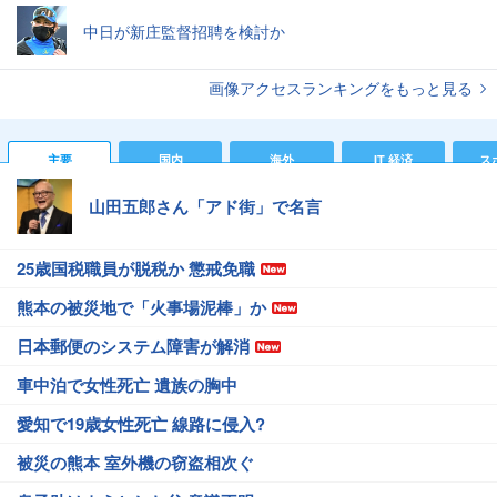
中日が新庄監督招聘を検討か
画像アクセスランキングをもっと見る
主要
国内
海外
IT 経済
ス
山田五郎さん「アド街」で名言
25歳国税職員が脱税か 懲戒免職
熊本の被災地で「火事場泥棒」か
日本郵便のシステム障害が解消
車中泊で女性死亡 遺族の胸中
愛知で19歳女性死亡 線路に侵入?
被災の熊本 室外機の窃盗相次ぐ