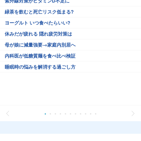
紫外線対策がビタミンD不足に
緑茶を飲むと死亡リスク低まる?
ヨーグルト いつ食べたらいい?
休みだが疲れる 隠れ疲労対策は
母が娘に減量強要→家庭内別居へ
内科医が低糖質麺を食べ比べ検証
睡眠時の悩みを解消する過ごし方