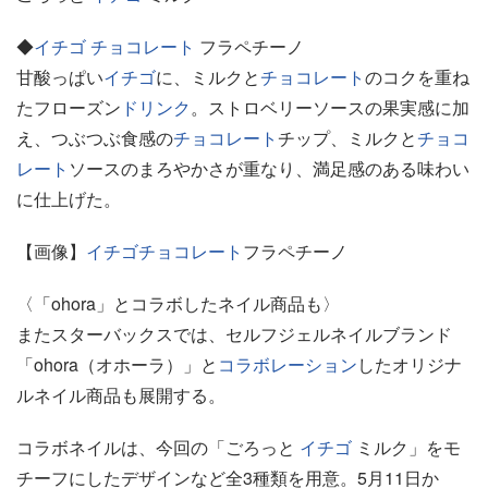
◆
イチゴ
チョコレート
フラペチーノ
甘酸っぱい
イチゴ
に、ミルクと
チョコレート
のコクを重ね
たフローズン
ドリンク
。ストロベリーソースの果実感に加
え、つぶつぶ食感の
チョコレート
チップ、ミルクと
チョコ
レート
ソースのまろやかさが重なり、満足感のある味わい
に仕上げた。
【画像】
イチゴ
チョコレート
フラペチーノ
〈「ohora」とコラボしたネイル商品も〉
またスターバックスでは、セルフジェルネイルブランド
「ohora（オホーラ）」と
コラボレーション
したオリジナ
ルネイル商品も展開する。
コラボネイルは、今回の「ごろっと
イチゴ
ミルク」をモ
チーフにしたデザインなど全3種類を用意。5月11日か