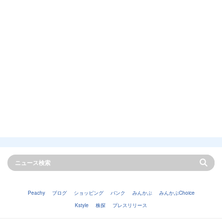
Peachy
ブログ
ショッピング
バンク
みんかぶ
みんかぶChoice
Kstyle
株探
プレスリリース