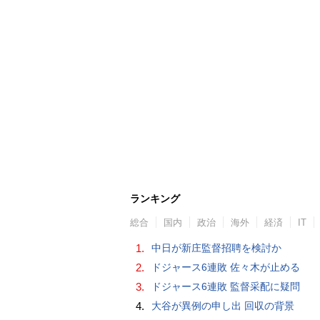
ランキング
総合
国内
政治
海外
経済
IT
1.
中日が新庄監督招聘を検討か
2.
ドジャース6連敗 佐々木が止める
3.
ドジャース6連敗 監督采配に疑問
4.
大谷が異例の申し出 回収の背景