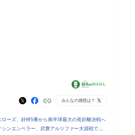
みんなの感想は？
エローズ、好枠5番から南半球最大の長距離決戦へ
【凱旋門賞】今年こそ悲願なるか！？シンエンペラー、武豊アルリファー大混戦でビッグチャンス