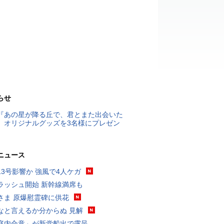
らせ
『あの星が降る丘で、君とまた出会いた
』オリジナルグッズを3名様にプレゼン
ニュース
13号影響か 強風で4人ケガ
ラッシュ開始 新幹線満席も
さま 原爆慰霊碑に供花
なと言えるか分からぬ 見解
庭内合意」が新党船出で露呈