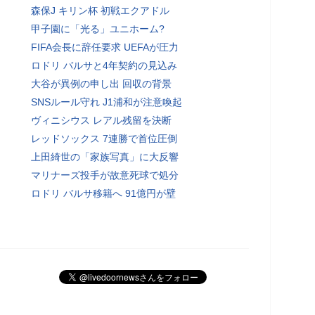
森保J キリン杯 初戦エクアドル
甲子園に「光る」ユニホーム?
FIFA会長に辞任要求 UEFAが圧力
ロドリ バルサと4年契約の見込み
大谷が異例の申し出 回収の背景
SNSルール守れ J1浦和が注意喚起
ヴィニシウス レアル残留を決断
レッドソックス 7連勝で首位圧倒
上田綺世の「家族写真」に大反響
マリナーズ投手が故意死球で処分
ロドリ バルサ移籍へ 91億円が壁