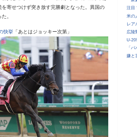
続を寄せつけず突き放す完勝劇となった。異国の
注目
米の
った。
レア
の快挙
「あとはジョッキー次第」
広陵
U-2
「パ
嫌と