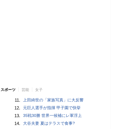
スポーツ
芸能
女子
11.
上田綺世の「家族写真」に大反響
12.
元巨人選手が指揮 甲子園で快挙
13.
35戦30勝 世界一候補にレ軍浮上
14.
大谷夫妻 夏はテラスで食事?