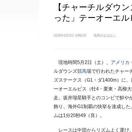
【チャーチルダウン
った」テーオーエル
2026年5月3日 10時2分
競馬のおはなし
現地時間5月2日（土）、
アメリカ
ルダウンズ
競馬
場で行われたチャー
ズステークス（G1・ダ1400m）に
ーオーエルビス（牡4・栗東・高柳
走。坂井瑠星騎手とのコンビで鮮や
飾り、海外G1制覇の快挙を達成した
ムは1分20秒49（良）。
レースは中団からリズムよく運び、