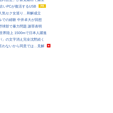
 古いPCが復活するUSB
人気セク女巡り…和解成立
ルでの経験 中井卓大が回想
野球部で暴力問題 謝罪表明
0世界陸上 1500mで日本人躍進
パ」の文字消え完全沈黙続く
言わないから同意では…見解