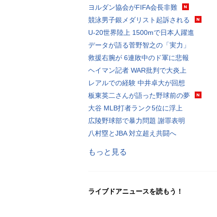
ヨルダン協会がFIFA会長非難
競泳男子銀メダリスト起訴される
U-20世界陸上 1500mで日本人躍進
データが語る菅野智之の「実力」
救援右腕が 6連敗中のド軍に悲報
ヘイマン記者 WAR批判で大炎上
レアルでの経験 中井卓大が回想
板東英二さんが語った野球前の夢
大谷 MLB打者ランク5位に浮上
広陵野球部で暴力問題 謝罪表明
八村塁とJBA 対立超え共闘へ
もっと見る
ライブドアニュースを読もう！