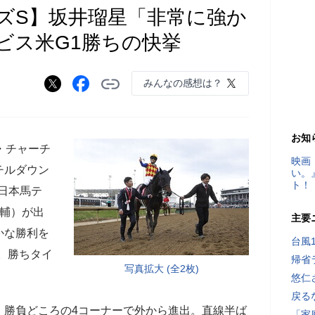
ズS】坂井瑠星「非常に強か
ビス米G1勝ちの快挙
みんなの感想は？
お知
・チャーチ
映画
チルダウン
い。
ト！
、日本馬テ
大輔）が出
主要
かな勝利を
台風
。勝ちタイ
帰省
写真拡大 (全2枚)
悠仁
戻る
勝負どころの4コーナーで外から進出。直線半ば
「家