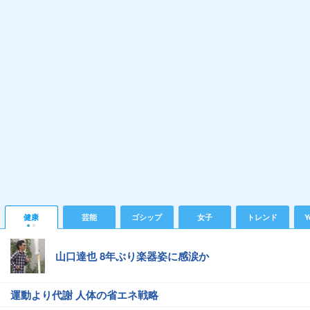
健康
芸能
ゴシップ
女子
トレンド
Y
山口達也 8年ぶり楽器姿に感涙か
運動より代謝 人体の省エネ戦略