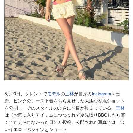
5月23日、タレントで
モデル
の
王林
が自身の
Instagram
を更
新。ピンクのレース下着をちら見せした大胆な私服ショット
を公開し、そのスタイルのよさに注目が集まっている。
王林
は《お気に入りアイテムにつつまれて夏先取りBBQしたら寒
くてたえられなかった日》と投稿。公開された写真では、淡
いイエローのシャツとショート