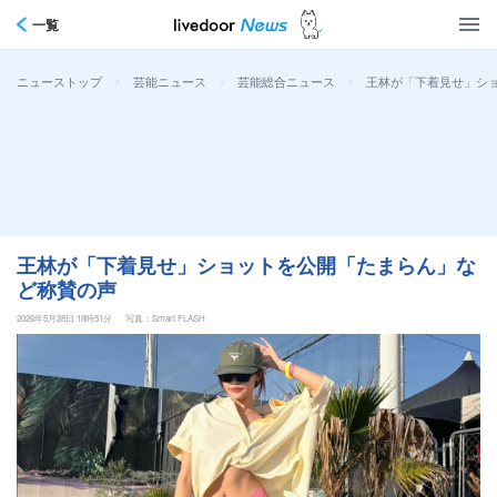
一覧
>
>
>
王林が「下着見せ」シ
ニューストップ
芸能ニュース
芸能総合ニュース
王林が「下着見せ」ショットを公開「たまらん」な
ど称賛の声
2026年5月28日 18時51分
写真：Smart FLASH