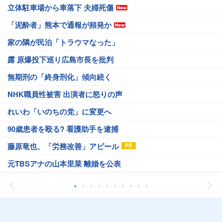
立体駐車場から車落下 夫婦死傷
「泥酔者」熊本で通報が頻発か
家の隣が民泊「トラウマなった」
露 原爆投下巡り広島市長を批判
無期刑の「終身刑化」傾向続く
NHK職員性被害 出演者に怒りの声
れいわ「いのちの党」に変更へ
90歳患者を殴る? 看護助手を逮捕
藤原竜也、「労務改善」アピール
元TBSアナの山本里菜 離婚を公表