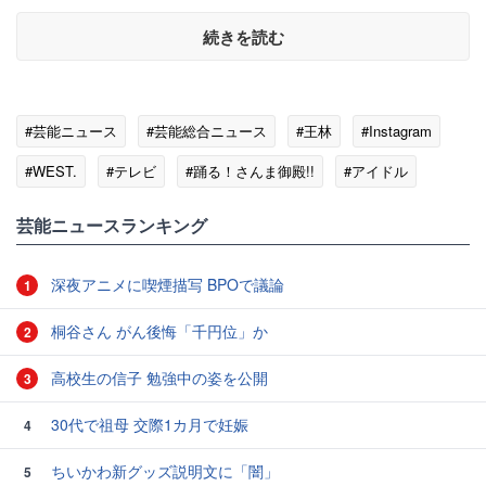
続きを読む
#芸能ニュース
#芸能総合ニュース
#王林
#Instagram
#WEST.
#テレビ
#踊る！さんま御殿!!
#アイドル
#モデル
芸能ニュースランキング
深夜アニメに喫煙描写 BPOで議論
1
桐谷さん がん後悔「千円位」か
2
高校生の信子 勉強中の姿を公開
3
30代で祖母 交際1カ月で妊娠
4
ちいかわ新グッズ説明文に「闇」
5