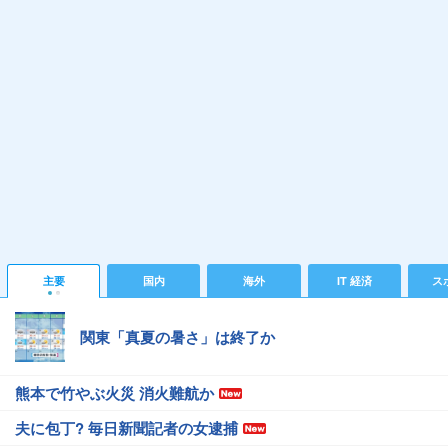
主要
国内
海外
IT 経済
ス
関東「真夏の暑さ」は終了か
熊本で竹やぶ火災 消火難航か
夫に包丁? 毎日新聞記者の女逮捕