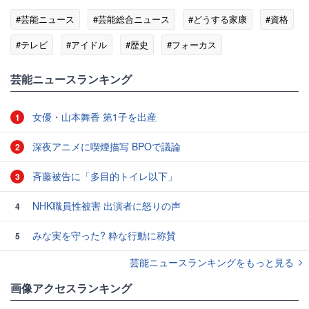
#芸能ニュース
#芸能総合ニュース
#どうする家康
#資格
#テレビ
#アイドル
#歴史
#フォーカス
#ジャニー喜多川
芸能ニュースランキング
女優・山本舞香 第1子を出産
1
深夜アニメに喫煙描写 BPOで議論
2
斉藤被告に「多目的トイレ以下」
3
NHK職員性被害 出演者に怒りの声
4
みな実を守った? 粋な行動に称賛
5
芸能ニュースランキングをもっと見る
画像アクセスランキング