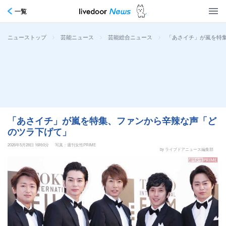
一覧
>
>
>
「あさイチ」が嵐を特
ニューストップ
芸能ニュース
芸能総合ニュース
「あさイチ」が嵐を特集、ファンから辛辣な声「ど
のツラ下げて」
2026年5月28日 16時0分
写真：週刊女性PRIME
by ライブドアニュース編集部