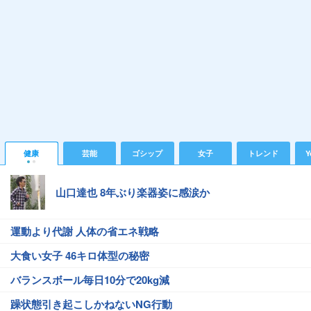
健康
芸能
ゴシップ
女子
トレンド
Y
山口達也 8年ぶり楽器姿に感涙か
運動より代謝 人体の省エネ戦略
大食い女子 46キロ体型の秘密
バランスボール毎日10分で20kg減
躁状態引き起こしかねないNG行動