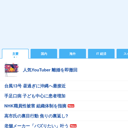
主要
国内
海外
IT 経済
ス
人気YouTuber 離婚を即撤回
台風13号 昼過ぎに沖縄へ最接近
手足口病 子ども中心に患者増加
NHK職員性被害 組織体制を指摘
高市氏の裏目行動 焦りの裏返し?
老舗メーカー「バズりたい」叶う