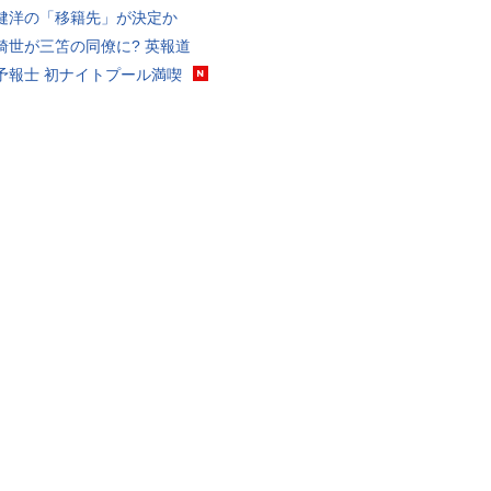
健洋の「移籍先」が決定か
綺世が三笘の同僚に? 英報道
予報士 初ナイトプール満喫