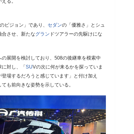
がえる。
のビジョン」であり、
セダン
の「優雅さ」とシュ
融合させ、新たな
グラン
ドツアラーの先駆けにな
の展開を検討しており、508の後継車を模索中
Rに対し、「
SU
Vの次に何が来るかを探っていま
が登場するだろうと感じています」と付け加え
しても前向きな姿勢を示している。