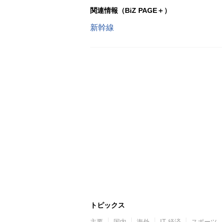
関連情報（BiZ PAGE＋）
新幹線
トピックス
主要
国内
海外
IT 経済
スポーツ