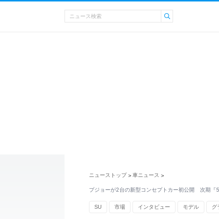
ニューストップ
車ニュース
>
>
プジョーが2台の新型コンセプトカー初公開 次期『5
SU
市場
インタビュー
モデル
グ
東風汽車
中国