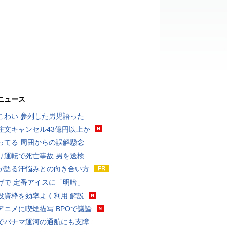
ニュース
こわい 参列した男児語った
注文キャンセル43億円以上か
ってる 周囲からの誤解懸念
り運転で死亡事故 男を送検
が語る汗悩みとの向き合い方
げで 定番アイスに「明暗」
投資枠を効率よく利用 解説
アニメに喫煙描写 BPOで議論
でパナマ運河の通航にも支障