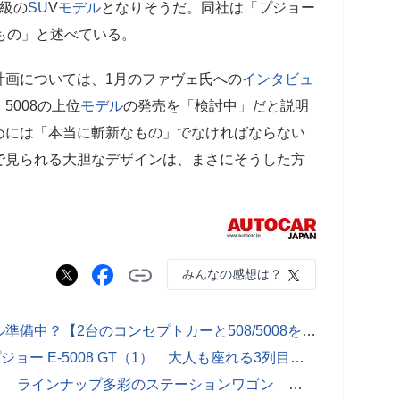
級の
SU
V
モデル
となりそうだ。同社は「プジョー
もの」と述べている。
計画については、1月のファヴェ氏への
インタビュ
5008の上位
モデル
の発売を「検討中」だと説明
めには「本当に斬新なもの」でなければならない
で見られる大胆なデザインは、まさにそうした方
みんなの感想は？
【画像】プジョーが新たな高級モデル準備中？【2台のコンセプトカーと508/5008を詳しく見る】 全35枚
7人乗り電動SUVに新たな選択肢 プジョー E-5008 GT（1） 大人も座れる3列目 適度な大きさの大胆ボディ
プジョー308 SW プラグインHV（1） ラインナップ多彩のステーションワゴン 広い荷室で実用性もしっかり