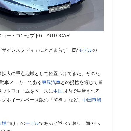
ョー・コンセプト6 AUTOCAR
デザインスタディ」にとどまらず、EV
モデル
の
業拡大の重点地域として位置づけてきた。そのた
動車メーカーである
東風汽車
との提携を通じて量
ラットフォームをベースに
中国
国内で生産される
グホイールベース版の『508L』など、
中国
市場
市場
向け」の
モデル
であると述べており、海外へ