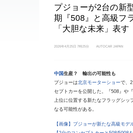
プジョーが2台の新
期『508』と高級
「大胆な未来」表す
2026年4月25日 7時25分
AUTOCAR JAPAN
中国
生産？ 輸出の可能性も
プジョーは
北京モーターショー
で、
セプトカーを公開した。『508』や『5
上位に位置する新たなフラッグシッ
なる可能性がある。
【画像】プジョーが新たな高級モデ
【2台のコンセプトカーと508/5008