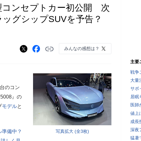
型コンセプトカー初公開 次
フラッグシップSUVを予告？
みんなの感想は？
主要
戦争
大量
2台のコン
サボ
008』の
居眠
医師
プ
モデル
と
値上
成長
深夜
ル準備中？
写真拡大 (全3枚)
猛暑
を詳しく見