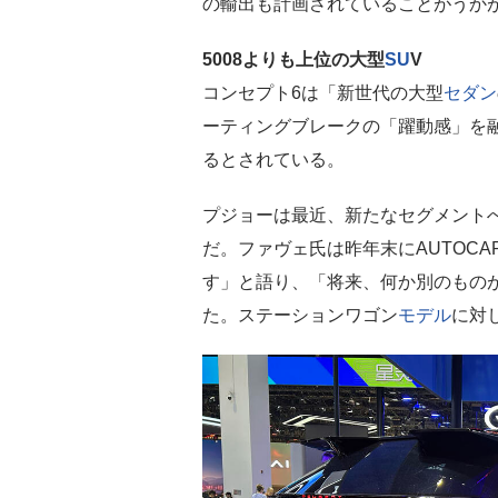
の輸出も計画されていることがうか
5008よりも上位の大型
SU
V
コンセプト6は「新世代の大型
セダン
ーティングブレークの「躍動感」を
るとされている。
プジョーは最近、新たなセグメントへ
だ。ファヴェ氏は昨年末にAUTOCA
す」と語り、「将来、何か別のもの
た。ステーションワゴン
モデル
に対