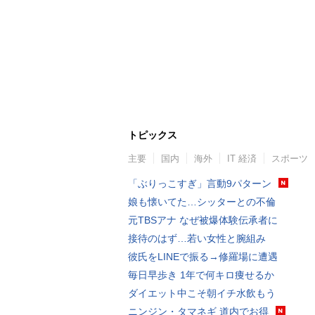
トピックス
主要
国内
海外
IT 経済
スポーツ
「ぶりっこすぎ」言動9パターン
娘も懐いてた…シッターとの不倫
元TBSアナ なぜ被爆体験伝承者に
接待のはず…若い女性と腕組み
彼氏をLINEで振る→修羅場に遭遇
毎日早歩き 1年で何キロ痩せるか
ダイエット中こそ朝イチ水飲もう
ニンジン・タマネギ 道内でお得