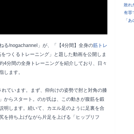
敗れ
有罪
「あ
/nogachannel」が、「【4分間】全身の
筋トレ
筋をつくるトレーニング」と題した動画を公開しま
約4分間の全身トレーニングを紹介しており、日々
指します。
されています。まず、仰向けの姿勢で肘と対角の膝
」からスタート。のが氏は、この動きが腹筋を鍛
説明します。続いて、カエル足のように足裏を合
尻を持ち上げながら片足を上げる「ヒップリフ