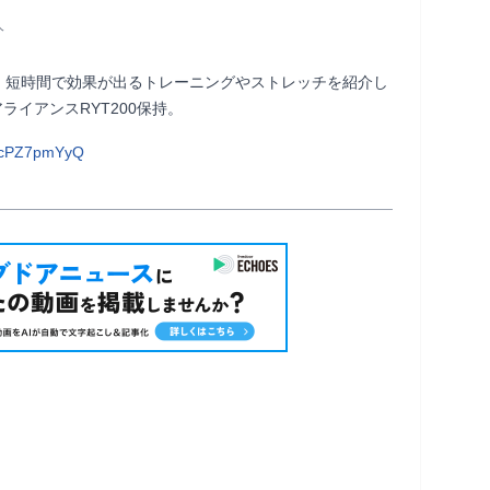
人
に、短時間で効果が出るトレーニングやストレッチを紹介し
T200保持。                
0cPZ7pmYyQ