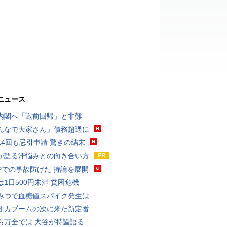
ニュース
内閣へ「戦前回帰」と非難
んなで大家さん」債務超過に
14回も忌引申請 驚きの結末
が語る汗悩みとの向き合い方
UPでの事故防げた 持論を展開
は1日500円未満 貧困危機
みつで血糖値スパイク発生は
オカブームの次に来た新定番
も万全では 大谷が持論語る