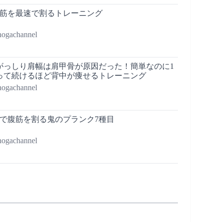
腹筋を最速で割るトレーニング
achannel
がっしり肩幅は肩甲骨が原因だった！簡単なのに1
って続けるほど背中が痩せるトレーニング
achannel
速で腹筋を割る鬼のプランク7種目
achannel