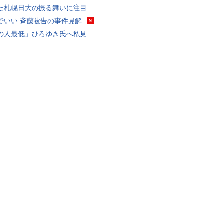
た札幌日大の振る舞いに注目
でいい 斉藤被告の事件見解
の人最低」ひろゆき氏へ私見