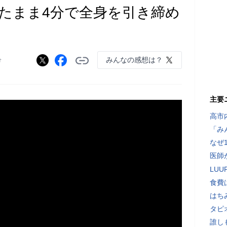
たまま4分で全身を引き締め
みんなの感想は？
分
主要
高市
「み
なぜ
医師
LU
食費
はち
タピ
誰し