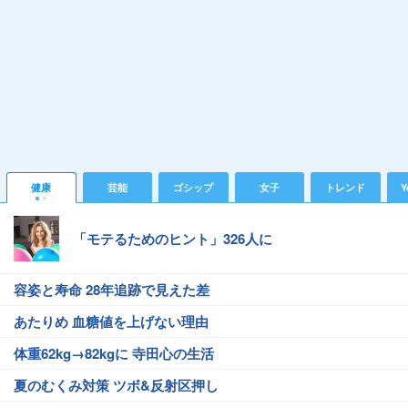
健康
芸能
ゴシップ
女子
トレンド
Y
「モテるためのヒント」326人に
容姿と寿命 28年追跡で見えた差
あたりめ 血糖値を上げない理由
体重62kg→82kgに 寺田心の生活
夏のむくみ対策 ツボ&反射区押し