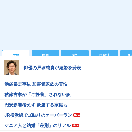
主要
国内
海外
IT 経済
ス
俳優の戸塚純貴が結婚を発表
池袋暴走事故 加害者家族の苦悩
秋篠宮家が「ご静養」されない訳
円安影響考えず 豪遊する家庭も
JR横浜線で居眠りのオーバーラン
ケニア人と結婚「差別」のリアル