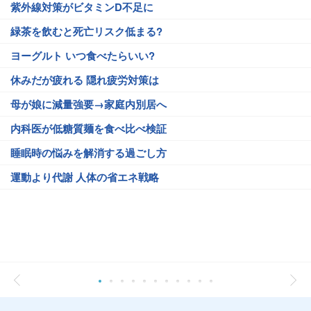
紫外線対策がビタミンD不足に
緑茶を飲むと死亡リスク低まる?
ヨーグルト いつ食べたらいい?
休みだが疲れる 隠れ疲労対策は
母が娘に減量強要→家庭内別居へ
内科医が低糖質麺を食べ比べ検証
睡眠時の悩みを解消する過ごし方
運動より代謝 人体の省エネ戦略