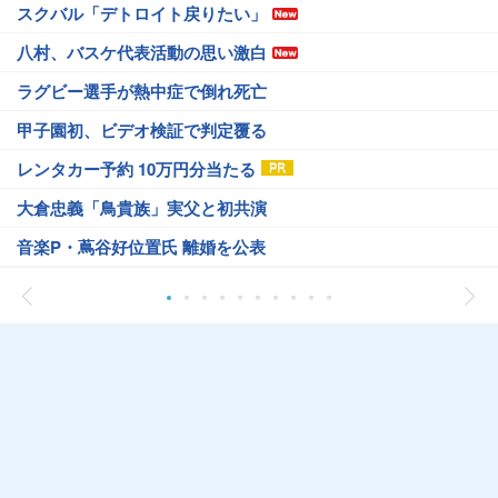
スクバル「デトロイト戻りたい」
八村、バスケ代表活動の思い激白
ラグビー選手が熱中症で倒れ死亡
甲子園初、ビデオ検証で判定覆る
レンタカー予約 10万円分当たる
大倉忠義「鳥貴族」実父と初共演
音楽P・蔦谷好位置氏 離婚を公表