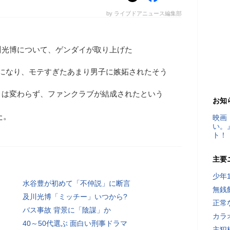
by ライブドアニュース編集部
川光博について、ゲンダイが取り上げた
位になり、モテすぎたあまり男子に嫉妬されたそう
りは変わらず、ファンクラブが結成されたという
お知
た。
映画
い。
ト！
主要
少年
水谷豊が初めて「不仲説」に断言
無銭
及川光博「ミッチー」いつから?
正常
バス事故 背景に「陰謀」か
カラ
40～50代選ぶ 面白い刑事ドラマ
主犯