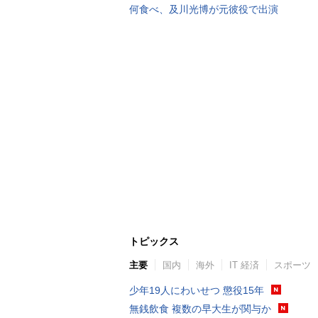
何食べ、及川光博が元彼役で出演
トピックス
主要
国内
海外
IT 経済
スポーツ
少年19人にわいせつ 懲役15年
無銭飲食 複数の早大生が関与か