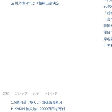
及川光博 4年ぶり相棒出演決定
20
「超
一言
韓国
注目
岸谷
世界初
芸能
ゴシップ
女子
トレンド
1.5億円受け取りか 国税職員処分
HIKAKIN 被災地に2000万円を寄付