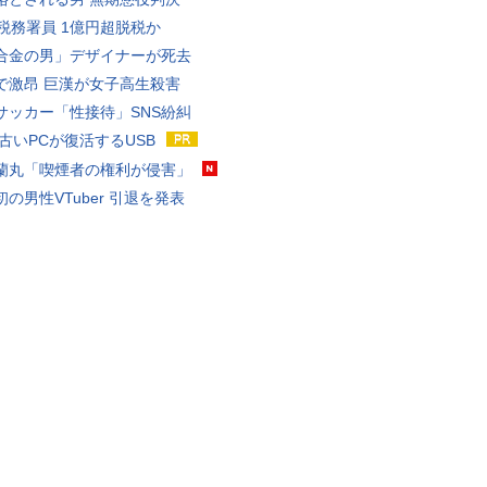
代税務署員 1億円超脱税か
合金の男」デザイナーが死去
で激昂 巨漢が女子高生殺害
サッカー「性接待」SNS紛糾
 古いPCが復活するUSB
蘭丸「喫煙者の権利が侵害」
の男性VTuber 引退を発表