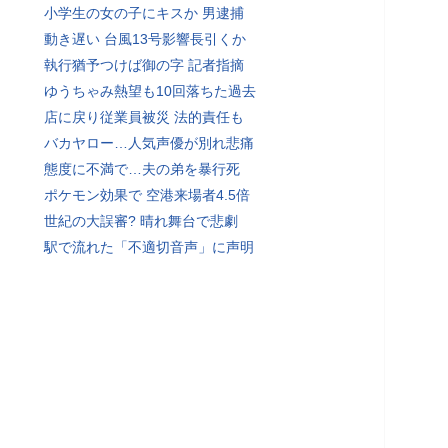
小学生の女の子にキスか 男逮捕
動き遅い 台風13号影響長引くか
執行猶予つけば御の字 記者指摘
ゆうちゃみ熱望も10回落ちた過去
店に戻り従業員被災 法的責任も
バカヤロー…人気声優が別れ悲痛
態度に不満で…夫の弟を暴行死
ポケモン効果で 空港来場者4.5倍
世紀の大誤審? 晴れ舞台で悲劇
駅で流れた「不適切音声」に声明