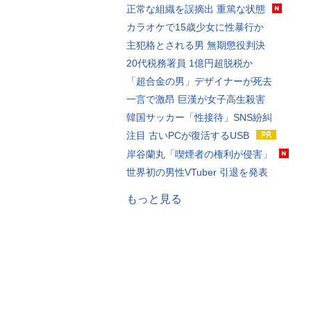
正常な組織を誤摘出 重篤な状態
カラオケで15歳少女に性暴行か
主犯格とされる男 無期懲役判決
20代税務署員 1億円超脱税か
「超合金の男」デザイナーが死去
一言で激昂 巨漢が女子高生殺害
韓国サッカー「性接待」SNS紛糾
注目 古いPCが復活するUSB
岸谷蘭丸「喫煙者の権利が侵害」
世界初の男性VTuber 引退を発表
もっと見る