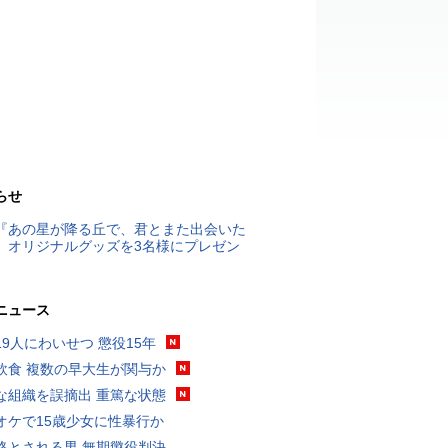
らせ
『あの星が降る丘で、君とまた出会いた
』オリジナルグッズを3名様にプレゼン
ニュース
19人にわいせつ 懲役15年
飲食 複数の早大生が関与か
な組織を誤摘出 重篤な状態
オケで15歳少女に性暴行か
格とされる男 無期懲役判決