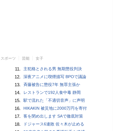
スポーツ
芸能
女子
11.
主犯格とされる男 無期懲役判決
12.
深夜アニメに喫煙描写 BPOで議論
13.
斉藤被告に懲役7年 無罪主張か
14.
レストランで192人食中毒 静岡
15.
駅で流れた「不適切音声」に声明
16.
HIKAKIN 被災地に2000万円を寄付
17.
客を閉め出します SAで徹底対策
18.
ドジャース6連敗 佐々木が止める