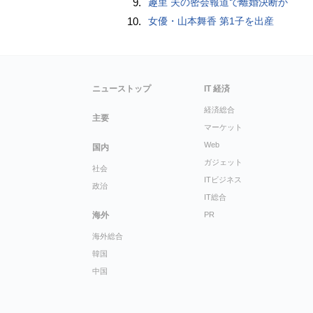
9.
趣里 夫の密会報道で離婚決断か
10.
女優・山本舞香 第1子を出産
ニューストップ
IT 経済
経済総合
主要
マーケット
Web
国内
ガジェット
社会
ITビジネス
政治
IT総合
海外
PR
海外総合
韓国
中国