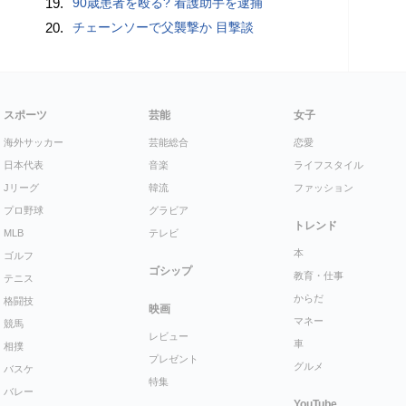
19.
90歳患者を殴る? 看護助手を逮捕
20.
チェーンソーで父襲撃か 目撃談
スポーツ
芸能
女子
海外サッカー
芸能総合
恋愛
日本代表
音楽
ライフスタイル
Jリーグ
韓流
ファッション
プロ野球
グラビア
トレンド
MLB
テレビ
本
ゴルフ
ゴシップ
教育・仕事
テニス
からだ
格闘技
映画
マネー
競馬
レビュー
車
相撲
プレゼント
グルメ
バスケ
特集
バレー
YouTube