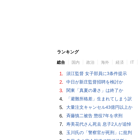
ランキング
総合
国内
政治
海外
経済
IT
1.
須江監督 女子部員に3条件提示
2.
中日が新庄監督招聘を検討か
3.
関東「真夏の暑さ」は終了か
4.
「避難所格差」生まれてしまう訳
5.
大量注文キャンセル43億円以上か
6.
斉藤慎二被告 懲役7年を求刑
7.
寿美花代さん死去 息子2人が追悼
8.
玉川氏の「警察官が死刑」に批判