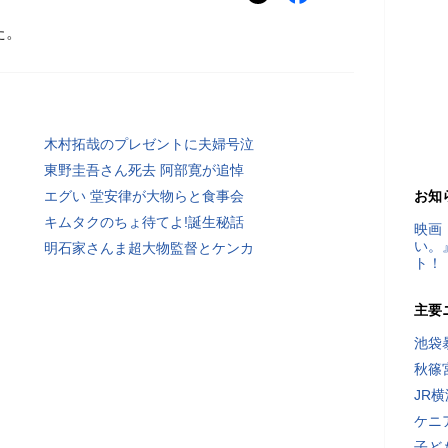
た。
木村拓哉のプレゼントに夫婦号泣
東野圭吾さん死去 阿部寛が追悼
エグい 堂安律が大物らと食事会
お知
キムタクのちょ待てよ!誕生秘話
映画
い。
明石家さんま超大物監督とケンカ
ト！
主要
池袋
秋篠
JR
ケニ
子ど