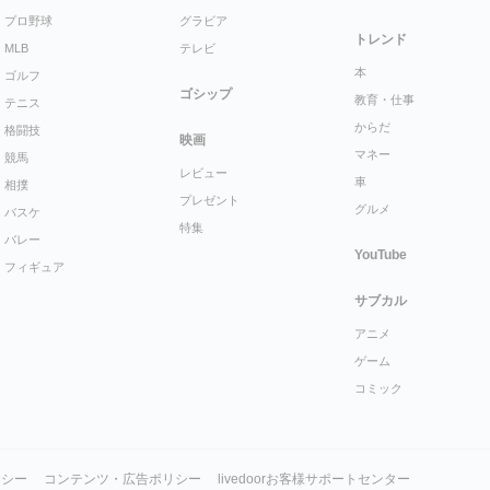
プロ野球
グラビア
トレンド
MLB
テレビ
本
ゴルフ
ゴシップ
教育・仕事
テニス
からだ
格闘技
映画
マネー
競馬
レビュー
車
相撲
プレゼント
グルメ
バスケ
特集
バレー
YouTube
フィギュア
サブカル
アニメ
ゲーム
コミック
リシー
コンテンツ・広告ポリシー
livedoorお客様サポートセンター