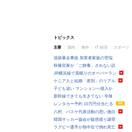
トピックス
主要
国内
海外
IT 経済
スポーツ
池袋暴走事故 加害者家族の苦悩
秋篠宮家が「ご静養」されない訳
JR横浜線で居眠りのオーバーラン
ケニア人と結婚「差別」のリアル
子ども追い マンションへ侵入か
新幹線できても生きてない 辛辣
レンタカー予約 10万円分当たる
八村、バスケ代表活動の思い激白
韓国サッカー協会が疑惑巡り謝罪
ラグビー選手が熱中症で倒れ死亡