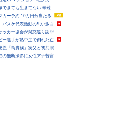
線できても生きてない 辛辣
タカー予約 10万円分当たる
、バスケ代表活動の思い激白
サッカー協会が疑惑巡り謝罪
ビー選手が熱中症で倒れ死亡
忠義「鳥貴族」実父と初共演
での無断撮影に女性アナ苦言