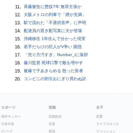
11.
斉藤被告に懲役7年 無罪主張か
12.
大阪メトロの列車で「煙が充満」
13.
駅で流れた「不適切音声」に声明
14.
配達員の置き配写真に犬が登場
15.
沖縄移住 1年住んで分かった現実
16.
若手だらけの巨人がV争い 困惑
17.
「売り方汚すぎ」Number_iに落胆
18.
藤川監督 死球口撃で敵を増やす
19.
被爆で子あきらめる 怒った医者
20.
コンビニの割引おにぎり買わぬ訳
スポーツ
芸能
女子
海外サッカー
芸能総合
恋愛
日本代表
音楽
ライフスタイル
Jリーグ
韓流
ファッション