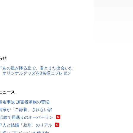
らせ
『あの星が降る丘で、君とまた出会いた
』オリジナルグッズを3名様にプレゼン
ニュース
暴走事故 加害者家族の苦悩
宮家が「ご静養」されない訳
横浜線で居眠りのオーバーラン
ア人と結婚「差別」のリアル
も追い マンションへ侵入か