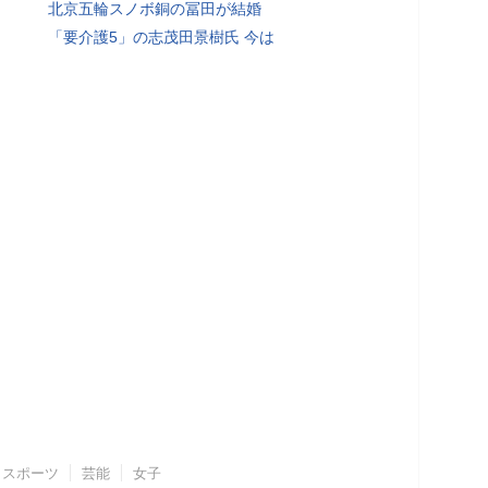
北京五輪スノボ銅の冨田が結婚
「要介護5」の志茂田景樹氏 今は
スポーツ
芸能
女子