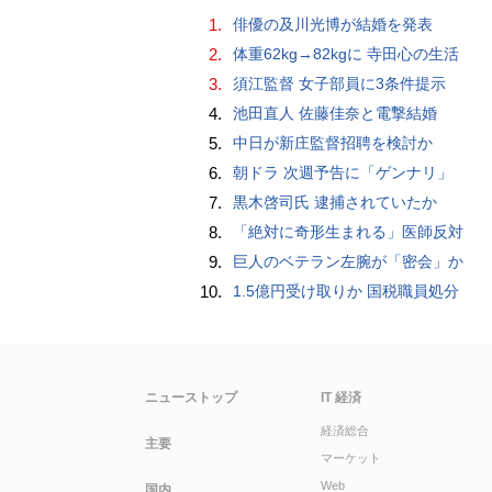
1.
俳優の及川光博が結婚を発表
2.
体重62kg→82kgに 寺田心の生活
3.
須江監督 女子部員に3条件提示
4.
池田直人 佐藤佳奈と電撃結婚
5.
中日が新庄監督招聘を検討か
6.
朝ドラ 次週予告に「ゲンナリ」
7.
黒木啓司氏 逮捕されていたか
8.
「絶対に奇形生まれる」医師反対
9.
巨人のベテラン左腕が「密会」か
10.
1.5億円受け取りか 国税職員処分
ニューストップ
IT 経済
経済総合
主要
マーケット
Web
国内