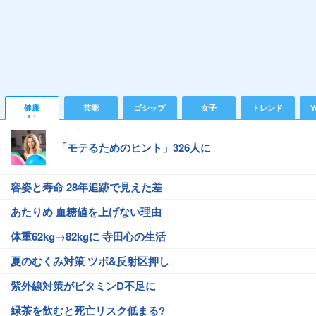
健康
芸能
ゴシップ
女子
トレンド
Y
「モテるためのヒント」326人に
容姿と寿命 28年追跡で見えた差
あたりめ 血糖値を上げない理由
体重62kg→82kgに 寺田心の生活
夏のむくみ対策 ツボ&反射区押し
紫外線対策がビタミンD不足に
緑茶を飲むと死亡リスク低まる?