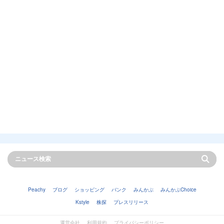
Peachy
ブログ
ショッピング
バンク
みんかぶ
みんかぶChoice
Kstyle
株探
プレスリリース
運営会社
利用規約
プライバシーポリシー