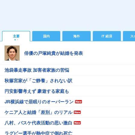
主要
国内
海外
IT 経済
ス
俳優の戸塚純貴が結婚を発表
池袋暴走事故 加害者家族の苦悩
秋篠宮家が「ご静養」されない訳
円安影響考えず 豪遊する家庭も
JR横浜線で居眠りのオーバーラン
ケニア人と結婚「差別」のリアル
八村、バスケ代表活動の思い激白
ラグビー選手が熱中症で倒れ死亡