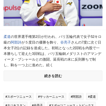
柔道
の世界選手権第2日が行われ、パリ五輪代表で女子52キロ
級の
阿部詩
が５度目の優勝を飾り、
谷亮子
さんの7度に次ぐ日
本女子2位の記録を達成した。初戦となった2回戦を内股で一
本勝ちして迎えた3回戦は、パリ五輪銅メダリストのアマンデ
ィーヌ・ブシャールとの激闘。延長戦の末に反則勝ちで制
し、駒を一つ上に進めた。続く
続きを読む
#スポーツニュース
#サッカーニュース
#阿部詩
#柔道
#タジキスタン
#谷亮子
#スポーツニュース・トピックス