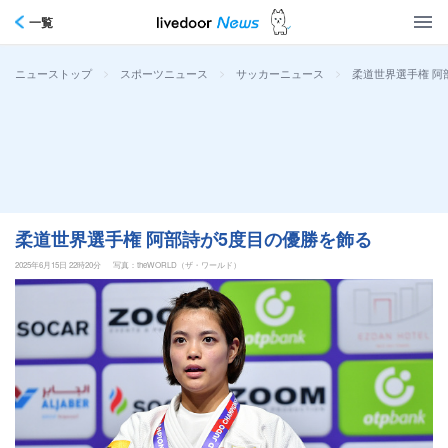
一覧
>
>
>
柔道世界選手権 阿
ニューストップ
スポーツニュース
サッカーニュース
柔道世界選手権 阿部詩が5度目の優勝を飾る
2025年6月15日 22時20分
写真：theWORLD（ザ・ワールド）