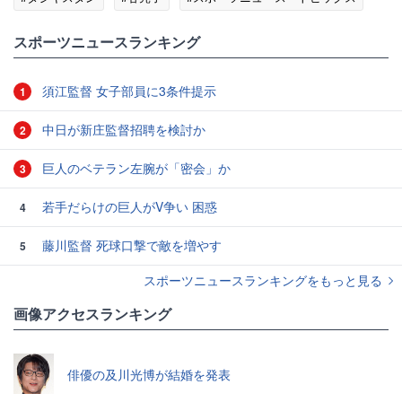
スポーツニュースランキング
須江監督 女子部員に3条件提示
1
中日が新庄監督招聘を検討か
2
巨人のベテラン左腕が「密会」か
3
若手だらけの巨人がV争い 困惑
4
藤川監督 死球口撃で敵を増やす
5
スポーツニュースランキングをもっと見る
画像アクセスランキング
俳優の及川光博が結婚を発表