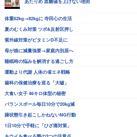
あたりめ 血糖値を上げない理由
体重62kg→82kgに 寺田心の生活
夏のむくみ対策 ツボ&反射区押し
紫外線対策がビタミンD不足に
母が娘に減量強要→家庭内別居へ
睡眠時の悩みを解消する過ごし方
運動より代謝 人体の省エネ戦略
歯科の保健治療を巡る「大嘘」
大食い女子 46キロ体型の秘密
バランスボール毎日10分で20kg減
躁状態引き起こしかねないNG行動
1日10分で手軽に「ひざ痛対策」
キウイを食べる際の3つの注意点