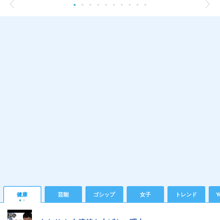
健康
芸能
ゴシップ
女子
トレンド
Y