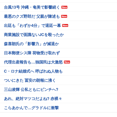
台風13号 沖縄・奄美で影響続く
最悪のクズ野郎だ 父親が陳述も
出廷も「わずか4分」で退廷一幕
商業施設で面識ないJCを殴ったか
森喜朗氏の「影響力」が減退か
日本郵便シス障 荷物受け取れず
代理出産報告も…独国民は大激怒
C・ロナ結婚式へ 呼ばれぬ人物も
ついにきた 冨安の朗報に沸く
三山凌輝 公私ともにピンチへ?
あれ、絶対マツコだよね? 赤裸々
こらあかんで…グラドルに衝撃