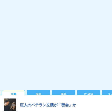
主要
国内
海外
IT 経済
ス
巨人のベテラン左腕が「密会」か