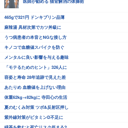
医師が勧める 猫背解消の体操術
465gで321円 ドンキプリン品薄
麻辣湯 具材次第でカツ丼級に
うつ病患者の本音とNGな接し方
キノコで血糖値スパイクを防ぐ
メンタルに良い影響を与える趣味
「モテるためのヒント」326人に
容姿と寿命 28年追跡で見えた差
あたりめ 血糖値を上げない理由
体重62kg→82kgに 寺田心の生活
夏のむくみ対策 ツボ&反射区押し
紫外線対策がビタミンD不足に
緑茶を飲むと死亡リスク低まる?