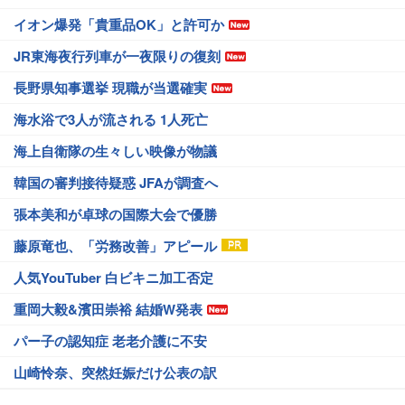
イオン爆発「貴重品OK」と許可か
JR東海夜行列車が一夜限りの復刻
長野県知事選挙 現職が当選確実
海水浴で3人が流される 1人死亡
海上自衛隊の生々しい映像が物議
韓国の審判接待疑惑 JFAが調査へ
張本美和が卓球の国際大会で優勝
藤原竜也、「労務改善」アピール
人気YouTuber 白ビキニ加工否定
重岡大毅&濱田崇裕 結婚W発表
パー子の認知症 老老介護に不安
山崎怜奈、突然妊娠だけ公表の訳