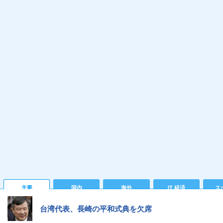
主要
国内
海外
IT 経済
ス
台湾代表、長崎の平和式典を欠席