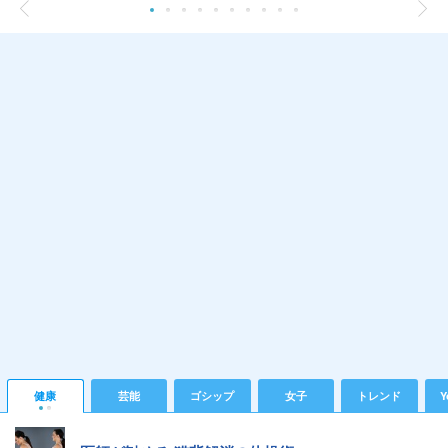
健康
芸能
ゴシップ
女子
トレンド
Y