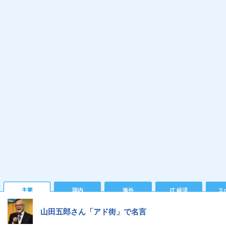
主要
国内
海外
IT 経済
ス
山田五郎さん「アド街」で名言