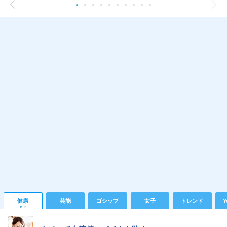
健康
芸能
ゴシップ
女子
トレンド
Y