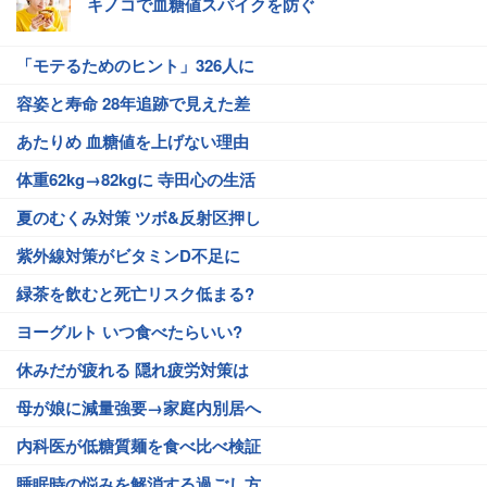
キノコで血糖値スパイクを防ぐ
「モテるためのヒント」326人に
容姿と寿命 28年追跡で見えた差
あたりめ 血糖値を上げない理由
体重62kg→82kgに 寺田心の生活
夏のむくみ対策 ツボ&反射区押し
紫外線対策がビタミンD不足に
緑茶を飲むと死亡リスク低まる?
ヨーグルト いつ食べたらいい?
休みだが疲れる 隠れ疲労対策は
母が娘に減量強要→家庭内別居へ
内科医が低糖質麺を食べ比べ検証
睡眠時の悩みを解消する過ごし方