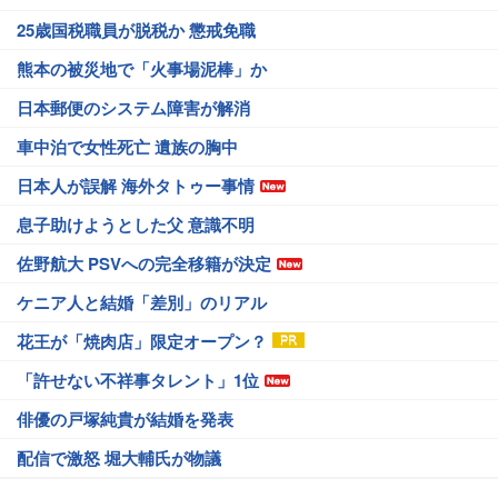
25歳国税職員が脱税か 懲戒免職
熊本の被災地で「火事場泥棒」か
日本郵便のシステム障害が解消
車中泊で女性死亡 遺族の胸中
日本人が誤解 海外タトゥー事情
息子助けようとした父 意識不明
佐野航大 PSVへの完全移籍が決定
ケニア人と結婚「差別」のリアル
花王が「焼肉店」限定オープン？
「許せない不祥事タレント」1位
俳優の戸塚純貴が結婚を発表
配信で激怒 堀大輔氏が物議