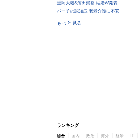
重岡大毅&濱田崇裕 結婚W発表
パー子の認知症 老老介護に不安
もっと見る
ランキング
総合
国内
政治
海外
経済
IT