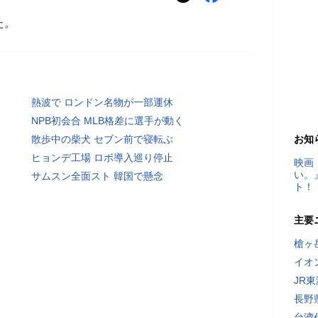
た。
熱波で ロンドン名物が一部運休
NPB初会合 MLB格差に選手が動く
散歩中の柴犬 セブン前で寝転ぶ
お知
ヒョンデ工場 ロボ導入巡り停止
映画
い。
サムスン全面スト 韓国で懸念
ト！
主要
槍ヶ
イオ
JR
長野
台湾