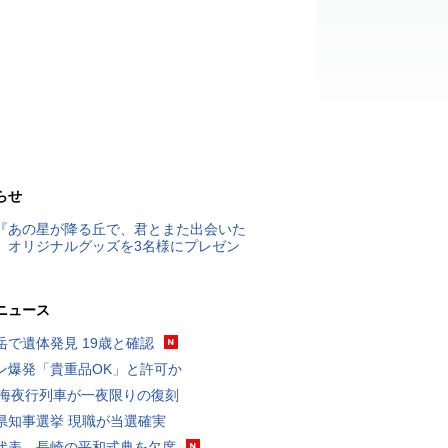
らせ
『あの星が降る丘で、君とまた出会いた
』オリジナルグッズを3名様にプレゼン
ニュース
岳で遺体発見 19歳と確認
ン爆発「貴重品OK」と許可か
東海夜行列車が一夜限りの復刻
県知事選挙 現職が当選確実
代表、長崎の平和式典を欠席