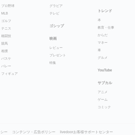
プロ野球
グラビア
トレンド
MLB
テレビ
本
ゴルフ
ゴシップ
教育・仕事
テニス
からだ
格闘技
映画
マネー
競馬
レビュー
車
相撲
プレゼント
グルメ
バスケ
特集
バレー
YouTube
フィギュア
サブカル
アニメ
ゲーム
コミック
リシー
コンテンツ・広告ポリシー
livedoorお客様サポートセンター