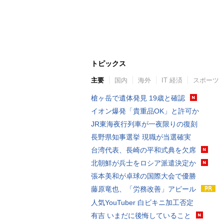
トピックス
主要
国内
海外
IT 経済
スポーツ
槍ヶ岳で遺体発見 19歳と確認
イオン爆発「貴重品OK」と許可か
JR東海夜行列車が一夜限りの復刻
長野県知事選挙 現職が当選確実
台湾代表、長崎の平和式典を欠席
北朝鮮が兵士をロシア派遣決定か
張本美和が卓球の国際大会で優勝
藤原竜也、「労務改善」アピール
人気YouTuber 白ビキニ加工否定
有吉 いまだに後悔していること