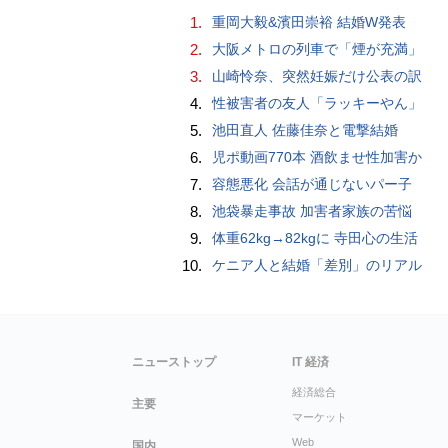
1.
重岡大毅&濱田崇裕 結婚W発表
2.
大阪メトロの列車で「煙が充満」
3.
山崎怜奈、突然妊娠だけ公表の訳
4.
性被害者の友人「ラッキーやん」
5.
池田直人 佐藤佳奈と電撃結婚
6.
児ポ動画770本 酒飲ませ性加害か
7.
容態悪化 会話が通じないパー子
8.
池袋暴走事故 加害者家族の苦悩
9.
体重62kg→82kgに 寺田心の生活
10.
ケニア人と結婚「差別」のリアル
ニューストップ
IT 経済
経済総合
主要
マーケット
Web
国内