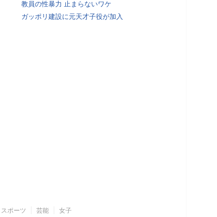
教員の性暴力 止まらないワケ
ガッポリ建設に元天才子役が加入
スポーツ
芸能
女子