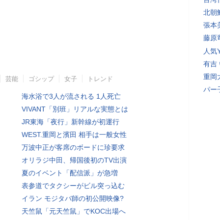
北朝
張本
藤原
人気Y
有吉
重岡
芸能
ゴシップ
女子
トレンド
パー
海水浴で3人が流される 1人死亡
VIVANT「別班」リアルな実態とは
JR東海「夜行」新幹線が初運行
WEST.重岡と濱田 相手は一般女性
万波中正が客席のボードに珍要求
オリラジ中田、帰国後初のTV出演
夏のイベント「配信派」が急増
表参道でタクシーがビル突っ込む
イラン モジタバ師の初公開映像?
天竺鼠「元天竺鼠」でKOC出場へ