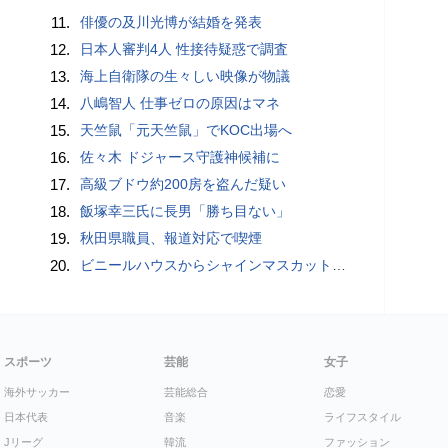
11.
俳優の及川光博が結婚を発表
12.
日本人審判4人 性接待疑惑で調査
13.
海上自衛隊の生々しい映像が物議
14.
八嶋智人 仕事ゼロの原因はマネ
15.
天竺鼠「元天竺鼠」でKOC出場へ
16.
佐々木 ドジャース守護神候補に
17.
高級ブドウ約200房を盗んだ疑い
18.
飯塚幸三氏に長男「勝ち目ない」
19.
秋田県職員、報道対応で喫煙
20.
ビニールハウスからシャインマスカット約200房を盗んだ疑い ネットで販売か 無職の男（42）逮捕 岡山県警
スポーツ
芸能
女子
海外サッカー
芸能総合
恋愛
日本代表
音楽
ライフスタイル
Jリーグ
韓流
ファッション