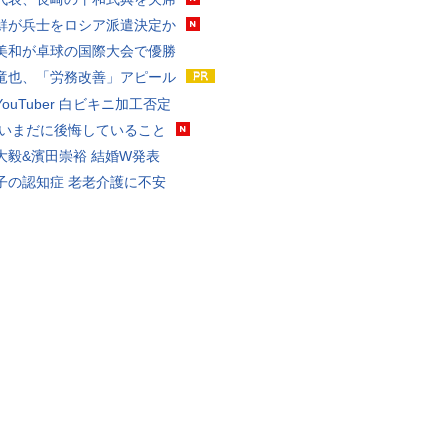
鮮が兵士をロシア派遣決定か
美和が卓球の国際大会で優勝
竜也、「労務改善」アピール
ouTuber 白ビキニ加工否定
 いまだに後悔していること
大毅&濱田崇裕 結婚W発表
子の認知症 老老介護に不安