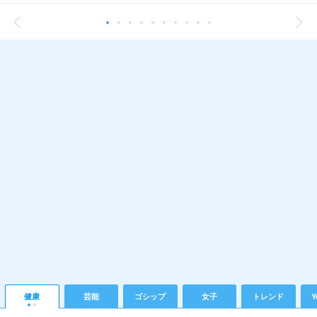
健康
芸能
ゴシップ
女子
トレンド
Y