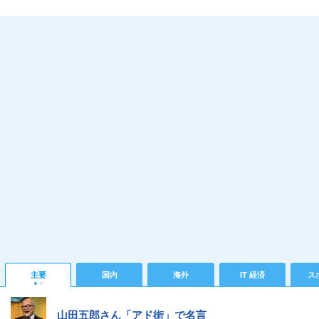
主要
国内
海外
IT 経済
ス
山田五郎さん「アド街」で名言