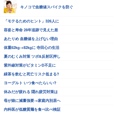
キノコで血糖値スパイクを防ぐ
「モテるためのヒント」326人に
容姿と寿命 28年追跡で見えた差
あたりめ 血糖値を上げない理由
体重62kg→82kgに 寺田心の生活
夏のむくみ対策 ツボ&反射区押し
紫外線対策がビタミンD不足に
緑茶を飲むと死亡リスク低まる?
ヨーグルト いつ食べたらいい?
休みだが疲れる 隠れ疲労対策は
母が娘に減量強要→家庭内別居へ
内科医が低糖質麺を食べ比べ検証