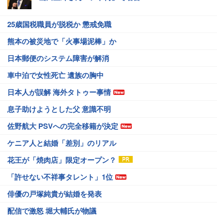
25歳国税職員が脱税か 懲戒免職
熊本の被災地で「火事場泥棒」か
日本郵便のシステム障害が解消
車中泊で女性死亡 遺族の胸中
日本人が誤解 海外タトゥー事情
息子助けようとした父 意識不明
佐野航大 PSVへの完全移籍が決定
ケニア人と結婚「差別」のリアル
花王が「焼肉店」限定オープン？
「許せない不祥事タレント」1位
俳優の戸塚純貴が結婚を発表
配信で激怒 堀大輔氏が物議