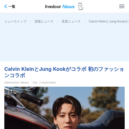
一覧
>
>
>
Calvin KleinとJung 
ニューストップ
芸能ニュース
音楽ニュース
Calvin KleinとJung Kookがコラボ 初のファッショ
ンコラボ
2026年5月20日 16時45分
写真：E-TALENTBANK