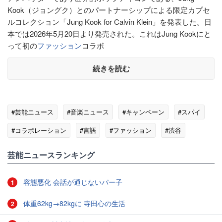
Kook（ジョングク）とのパートナーシップによる限定カプセ
ルコレクション「Jung Kook for Calvin Klein」を発表した。日
本では2026年5月20日より発売された。これはJung Kookにと
って初の
ファッション
コラボ
続きを読む
#芸能ニュース
#音楽ニュース
#キャンペーン
#スパイ
#コラボレーション
#言語
#ファッション
#渋谷
#ローラ
芸能ニュースランキング
容態悪化 会話が通じないパー子
1
体重62kg→82kgに 寺田心の生活
2