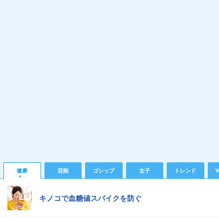
健康
芸能
ゴシップ
女子
トレンド
Y
キノコで血糖値スパイクを防ぐ