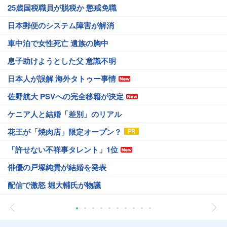
25歳国税職員が脱税か 懲戒免職
日本郵便のシステム障害が解消
車中泊で女性死亡 遺族の胸中
息子助けようとした父 意識不明
日本人が誤解 海外タトゥー事情
佐野航大 PSVへの完全移籍が決定
ケニア人と結婚「差別」のリアル
花王が「焼肉店」限定オープン？
「許せない不祥事タレント」1位
俳優の戸塚純貴が結婚を発表
配信で激怒 堀大輔氏が物議