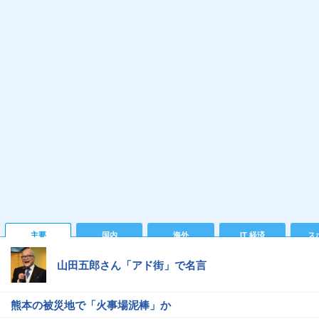
主要
国内
海外
IT 経済
ス
山田五郎さん「アド街」で名言
熊本の被災地で「火事場泥棒」か