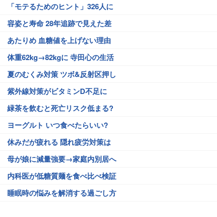
「モテるためのヒント」326人に
容姿と寿命 28年追跡で見えた差
あたりめ 血糖値を上げない理由
体重62kg→82kgに 寺田心の生活
夏のむくみ対策 ツボ&反射区押し
紫外線対策がビタミンD不足に
緑茶を飲むと死亡リスク低まる?
ヨーグルト いつ食べたらいい?
休みだが疲れる 隠れ疲労対策は
母が娘に減量強要→家庭内別居へ
内科医が低糖質麺を食べ比べ検証
睡眠時の悩みを解消する過ごし方