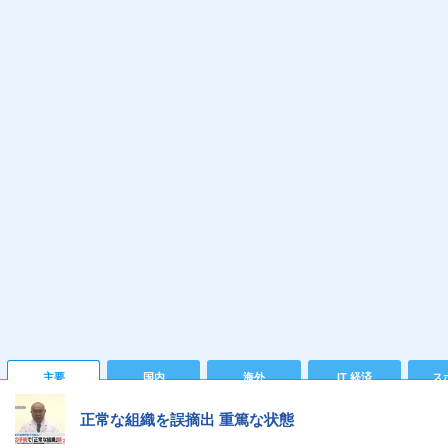
主要
国内
海外
IT 経済
ス
正常な組織を誤摘出 重篤な状態