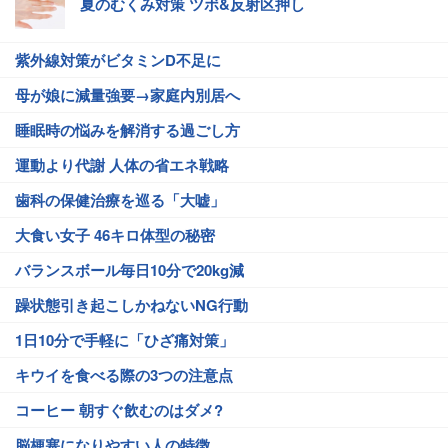
夏のむくみ対策 ツボ&反射区押し
紫外線対策がビタミンD不足に
母が娘に減量強要→家庭内別居へ
睡眠時の悩みを解消する過ごし方
運動より代謝 人体の省エネ戦略
歯科の保健治療を巡る「大嘘」
大食い女子 46キロ体型の秘密
バランスボール毎日10分で20kg減
躁状態引き起こしかねないNG行動
1日10分で手軽に「ひざ痛対策」
キウイを食べる際の3つの注意点
コーヒー 朝すぐ飲むのはダメ?
脳梗塞になりやすい人の特徴