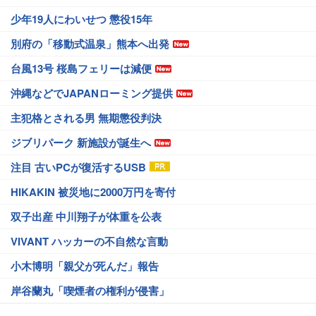
少年19人にわいせつ 懲役15年
別府の「移動式温泉」熊本へ出発
台風13号 桜島フェリーは減便
沖縄などでJAPANローミング提供
主犯格とされる男 無期懲役判決
ジブリパーク 新施設が誕生へ
注目 古いPCが復活するUSB
HIKAKIN 被災地に2000万円を寄付
双子出産 中川翔子が体重を公表
VIVANT ハッカーの不自然な言動
小木博明「親父が死んだ」報告
岸谷蘭丸「喫煙者の権利が侵害」