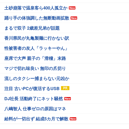
土砂崩落で温泉客ら400人孤立か
踊り手の体強調した無断動画拡散
まるで双子 2歳差兄弟が話題
香川県民が丸亀製麺に行かない訳
性被害者の友人「ラッキーやん」
座席で大声 親子の「滑稽」末路
マジで切れ味良い 無印の爪切り
流しのタクシー捕まらない元凶か
注目 古いPCが復活するUSB
DJ社長 活動終了にネット騒然
八嶋智人 仕事ゼロの原因はマネ
給料が一切出ず 結成5カ月で解散