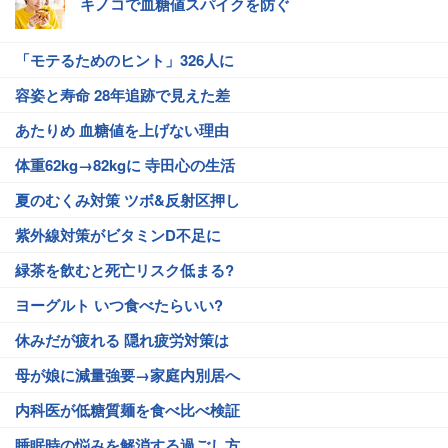
キノコで血糖値スパイクを防ぐ
「モテるためのヒント」326人に
容姿と寿命 28年追跡で見えた差
あたりめ 血糖値を上げない理由
体重62kg→82kgに 寺田心の生活
夏のむくみ対策 ツボ&反射区押し
紫外線対策がビタミンD不足に
緑茶を飲むと死亡リスク低まる?
ヨーグルト いつ食べたらいい?
休みだが疲れる 隠れ疲労対策は
母が娘に減量強要→家庭内別居へ
内科医が低糖質麺を食べ比べ検証
睡眠時の悩みを解消する過ごし方