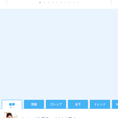
健康
芸能
ゴシップ
女子
トレンド
Y