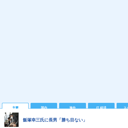
主要
国内
海外
IT 経済
ス
飯塚幸三氏に長男「勝ち目ない」