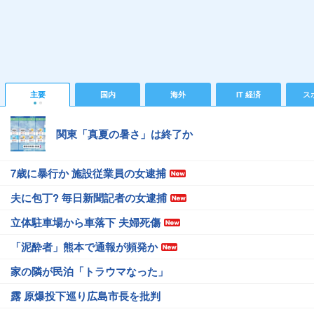
主要
国内
海外
IT 経済
ス
関東「真夏の暑さ」は終了か
7歳に暴行か 施設従業員の女逮捕
夫に包丁? 毎日新聞記者の女逮捕
立体駐車場から車落下 夫婦死傷
「泥酔者」熊本で通報が頻発か
家の隣が民泊「トラウマなった」
露 原爆投下巡り広島市長を批判