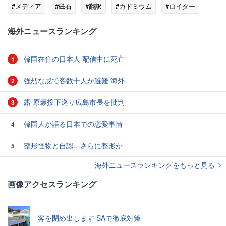
#メディア
#磁石
#翻訳
#カドミウム
#ロイター
#エコ
海外ニュースランキング
韓国在住の日本人 配信中に死亡
1
強烈な屁で客数十人が避難 海外
2
露 原爆投下巡り広島市長を批判
3
韓国人が語る日本での恋愛事情
4
整形怪物と自認…さらに整形か
5
海外ニュースランキングをもっと見る
画像アクセスランキング
客を閉め出します SAで徹底対策