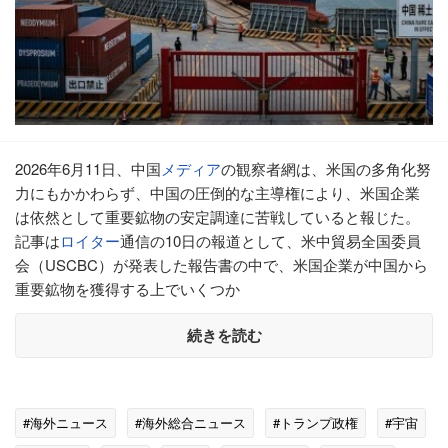
2026年6月11日、中国
メディア
の観察者網は、米国の多角化努
力にもかかわらず、中国の圧倒的な主導権により、米国企業
は依然として重要鉱物の安定調達に苦戦していると報じた。
記事は
ロイター
通信の10日の報道として、米中貿易全国委員
会（USCBC）が発表した報告書の中で、米国企業が中国から
重要鉱物を獲得する上でいくつか
続きを読む
#海外ニュース
#海外総合ニュース
#トランプ政権
#宇宙