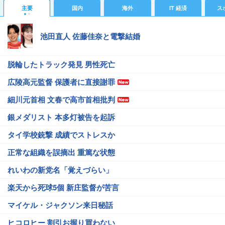
主要
国内
海外
IT 経済
ス
池田直人 佐藤佳奈と電撃結婚
脱輪したトラック発見 男性死亡
広陵高元監督 保護者に直接謝罪
細川元首相 文春で高市首相批判
銀メダリスト 本多灯被告を起訴
タイ学校銃撃 成績でストレスか
正常な組織を誤摘出 重篤な状態
れいわの新党名「覚えづらい」
楽天から死球5個 新庄監督が苦言
マイケル・ジャクソン来日秘話
ヒコロヒー 割引お握り買わない