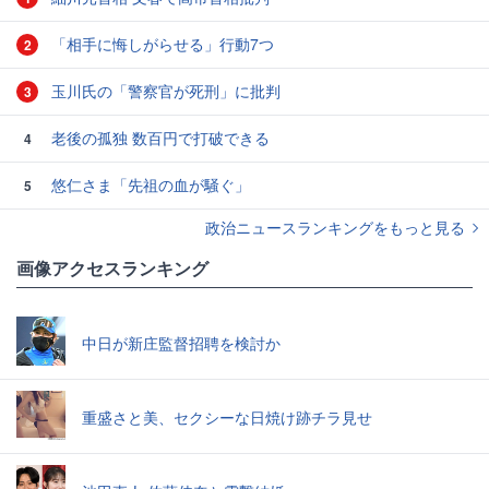
「相手に悔しがらせる」行動7つ
2
玉川氏の「警察官が死刑」に批判
3
老後の孤独 数百円で打破できる
4
悠仁さま「先祖の血が騒ぐ」
5
政治ニュースランキングをもっと見る
画像アクセスランキング
中日が新庄監督招聘を検討か
重盛さと美、セクシーな日焼け跡チラ見せ