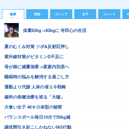
健康
芸能
ゴシップ
女子
トレンド
Y
体重62kg→82kgに 寺田心の生活
夏のむくみ対策 ツボ&反射区押し
紫外線対策がビタミンD不足に
母が娘に減量強要→家庭内別居へ
睡眠時の悩みを解消する過ごし方
運動より代謝 人体の省エネ戦略
歯科の保健治療を巡る「大嘘」
大食い女子 46キロ体型の秘密
バランスボール毎日10分で20kg減
躁状態引き起こしかねないNG行動