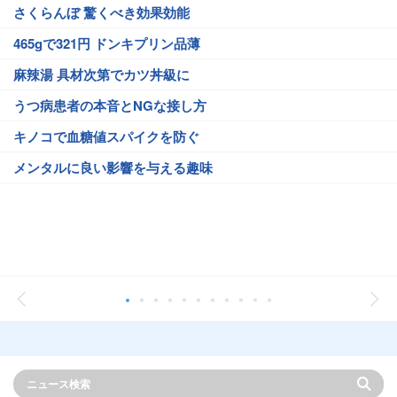
さくらんぼ 驚くべき効果効能
465gで321円 ドンキプリン品薄
麻辣湯 具材次第でカツ丼級に
うつ病患者の本音とNGな接し方
キノコで血糖値スパイクを防ぐ
メンタルに良い影響を与える趣味