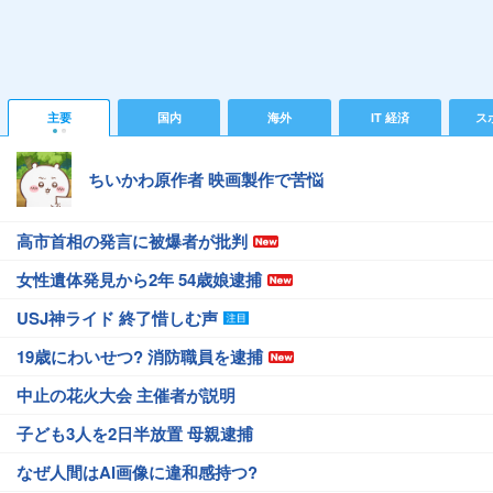
主要
国内
海外
IT 経済
ス
ちいかわ原作者 映画製作で苦悩
高市首相の発言に被爆者が批判
女性遺体発見から2年 54歳娘逮捕
USJ神ライド 終了惜しむ声
19歳にわいせつ? 消防職員を逮捕
中止の花火大会 主催者が説明
子ども3人を2日半放置 母親逮捕
なぜ人間はAI画像に違和感持つ?