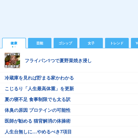
健康
芸能
ゴシップ
女子
トレンド
Y
フライパン1つで夏野菜焼き浸し
冷蔵庫を見れば貯まる家かわかる
こじるり「人生最高体重」を更新
夏の寝不足 食事制限でも太る訳
体臭の原因 プロテインの可能性
医師が勧める 猫背解消の体操術
人生台無しに…やめるべき7項目