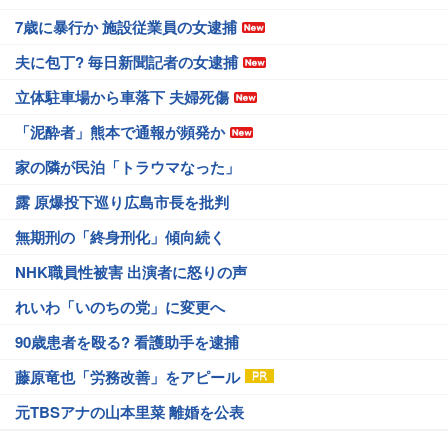
7歳に暴行か 施設従業員の女逮捕
夫に包丁? 毎日新聞記者の女逮捕
立体駐車場から車落下 夫婦死傷
「泥酔者」熊本で通報が頻発か
家の隣が民泊「トラウマなった」
露 原爆投下巡り広島市長を批判
無期刑の「終身刑化」傾向続く
NHK職員性被害 出演者に怒りの声
れいわ「いのちの党」に変更へ
90歳患者を殴る? 看護助手を逮捕
藤原竜也「労務改善」をアピール
元TBSアナの山本里菜 離婚を公表