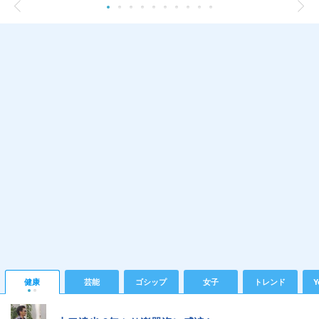
健康
芸能
ゴシップ
女子
トレンド
Y