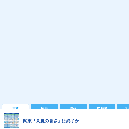
主要
国内
海外
IT 経済
ス
関東「真夏の暑さ」は終了か