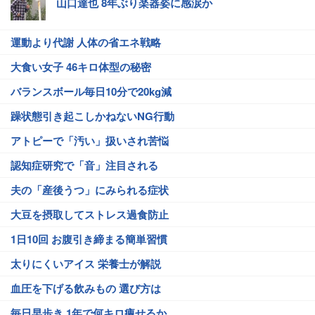
山口達也 8年ぶり楽器姿に感涙か
運動より代謝 人体の省エネ戦略
大食い女子 46キロ体型の秘密
バランスボール毎日10分で20kg減
躁状態引き起こしかねないNG行動
アトピーで「汚い」扱いされ苦悩
認知症研究で「音」注目される
夫の「産後うつ」にみられる症状
大豆を摂取してストレス過食防止
1日10回 お腹引き締まる簡単習慣
太りにくいアイス 栄養士が解説
血圧を下げる飲みもの 選び方は
毎日早歩き 1年で何キロ痩せるか