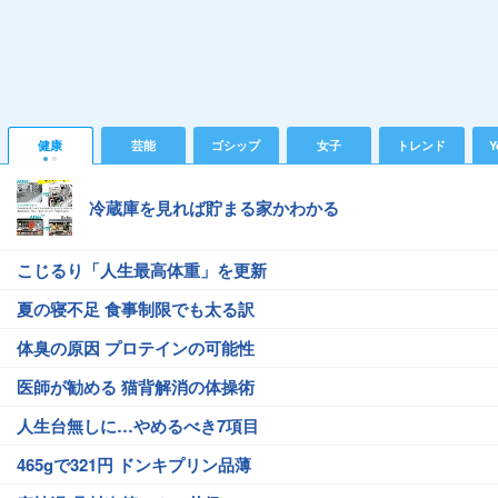
健康
芸能
ゴシップ
女子
トレンド
Y
冷蔵庫を見れば貯まる家かわかる
こじるり「人生最高体重」を更新
夏の寝不足 食事制限でも太る訳
体臭の原因 プロテインの可能性
医師が勧める 猫背解消の体操術
人生台無しに…やめるべき7項目
465gで321円 ドンキプリン品薄