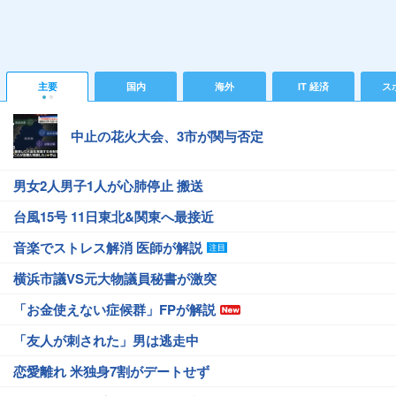
主要
国内
海外
IT 経済
ス
中止の花火大会、3市が関与否定
男女2人男子1人が心肺停止 搬送
台風15号 11日東北&関東へ最接近
音楽でストレス解消 医師が解説
横浜市議VS元大物議員秘書が激突
「お金使えない症候群」FPが解説
「友人が刺された」男は逃走中
恋愛離れ 米独身7割がデートせず