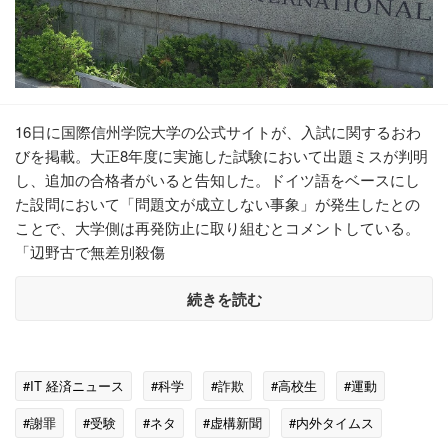
16日に国際信州学院大学の公式サイトが、入試に関するおわ
びを掲載。大正8年度に実施した試験において出題ミスが判明
し、追加の合格者がいると告知した。ドイツ語をベースにし
た設問において「問題文が成立しない事象」が発生したとの
ことで、大学側は再発防止に取り組むとコメントしている。
「辺野古で無差別殺傷
続きを読む
#IT 経済ニュース
#科学
#詐欺
#高校生
#運動
#謝罪
#受験
#ネタ
#虚構新聞
#内外タイムス