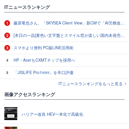
ITニュースランキング
藤原竜也さん、「SKYSEA Client View」新CMで「AI労務改善」をアピール 働き方をAIが分析したら「すぐに休んで」と言われる？
1
[本日の一品]黄色い文字盤とスマイル窓が楽しい国内未発売のCASIO「AMW-880D」
2
スマホより便利 PC版LINE活用術
3
HP・AcerもCXMTチップを採用へ
4
「JISLIFE Pro1mini」を辛口評価
5
ITニュースランキングをもっと見る
画像アクセスランキング
ハリアー改良 HEV一本化で高級化