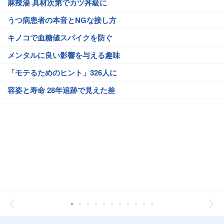
麻辣湯 具材次第でカツ丼級に
うつ病患者の本音とNGな接し方
キノコで血糖値スパイクを防ぐ
メンタルに良い影響を与える趣味
「モテるためのヒント」326人に
容姿と寿命 28年追跡で見えた差