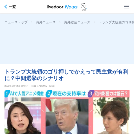
一覧
>
>
>
トランプ大統領のゴリ
ニューストップ
海外ニュース
海外総合ニュース
トランプ大統領のゴリ押しでかえって民主党が有利
に？中間選挙のシナリオ
2026年6月12日 8時0分
写真：ABEMA TIMES