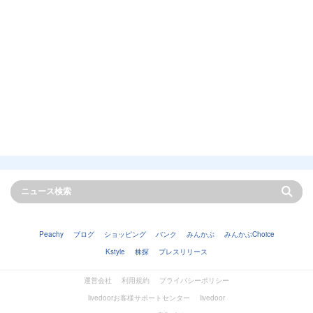
Peachy
ブログ
ショッピング
バンク
みんかぶ
みんかぶChoice
Kstyle
株探
プレスリリース
運営会社
利用規約
プライバシーポリシー
livedoorお客様サポートセンター
livedoor