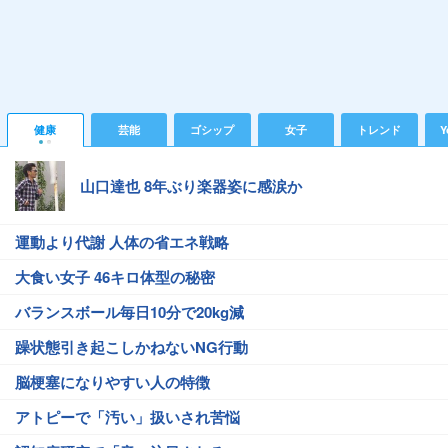
健康
芸能
ゴシップ
女子
トレンド
Y
山口達也 8年ぶり楽器姿に感涙か
運動より代謝 人体の省エネ戦略
大食い女子 46キロ体型の秘密
バランスボール毎日10分で20kg減
躁状態引き起こしかねないNG行動
脳梗塞になりやすい人の特徴
アトピーで「汚い」扱いされ苦悩