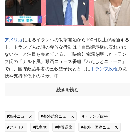
アメリカ
によるイランへの攻撃開始から100日以上が経過する
中、トランプ大統領の奔放な行動は「自己顕示欲の表れでは
ないか」と注目を集めている。【映像】物議を醸したトラン
プ氏の「ナルト風」動画ニュース番組『わたしとニュース』
では、国際政治学者の三牧聖子氏とともに
トランプ政権
の現
状や支持率低下の背景、中
続きを読む
#海外ニュース
#海外総合ニュース
#トランプ政権
#アメリカ
#民主党
#中間選挙
#海外・国際ニュース