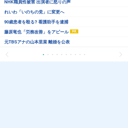
NHK職員性被害 出演者に怒りの声
れいわ「いのちの党」に変更へ
90歳患者を殴る? 看護助手を逮捕
藤原竜也「労務改善」をアピール
元TBSアナの山本里菜 離婚を公表