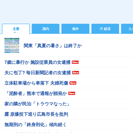
主要
国内
海外
IT 経済
ス
関東「真夏の暑さ」は終了か
7歳に暴行か 施設従業員の女逮捕
夫に包丁? 毎日新聞記者の女逮捕
立体駐車場から車落下 夫婦死傷
「泥酔者」熊本で通報が頻発か
家の隣が民泊「トラウマなった」
露 原爆投下巡り広島市長を批判
無期刑の「終身刑化」傾向続く